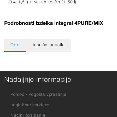
(0,4–1,5 l) in velikih količin (1–50 l)
Podrobnosti izdelka integral 4PURE/MIX
Opis
Tehnični podatki
Nadaljnje informacije
Pomoč / Pogosta vprašanja
hagleitner.services
Načini pošiljanja