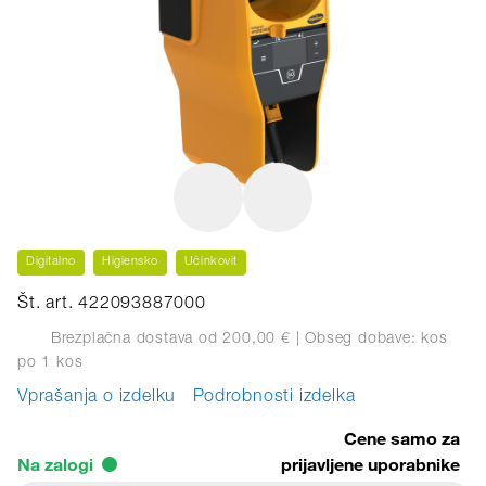
Digitalno
Higiensko
Učinkovit
Št. art. 422093887000
Brezplačna dostava od 200,00 €
| Obseg dobave: kos
po 1 kos
Vprašanja o izdelku
Podrobnosti izdelka
Cene samo za
Na zalogi
prijavljene uporabnike