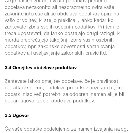
Če je namen zbiranja vaših podatkov prenehal,
obdelava nezakonito ali nesorazmerno ovira vaše
zakonite interese ali se obdelava podatkov opira na
vašo privolitev, ki ste jo preklicali, lahko kadar koli
zahtevate izbris svojih osebnih podatkov. Pri tem je
treba upoštevati, da lahko obstajajo drugi razlogi, ki
morda preprečujejo takojšnji izbris vaših osebnih
podatkov, npr. zakonske obveznosti shranjevanja
podatkov ali uveljavljanje zakonskih pravic itd.
3.4 Omejitev obdelave podatkov
Zahtevate lahko omejitev obdelave, če je pravilnost
podatkov sporna, obdelava podatkov nezakonita, če
podatki niso več potrebni za odobreni namen ali je bil
podan ugovor zoper obdelavo podatkov.
3.5 Ugovor
Če vaše podatke obdelujemo za namen izvajanja nalog,