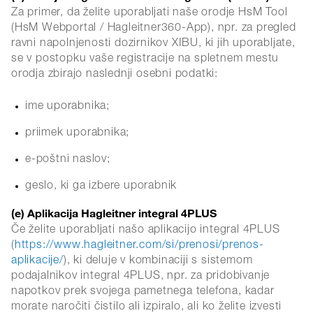
Za primer, da želite uporabljati naše orodje HsM Tool
(HsM Webportal / Hagleitner360-App), npr. za pregled
ravni napolnjenosti dozirnikov XIBU, ki jih uporabljate,
se v postopku vaše registracije na spletnem mestu
orodja zbirajo naslednji osebni podatki:
ime uporabnika;
priimek uporabnika;
e-poštni naslov;
geslo, ki ga izbere uporabnik
(e) Aplikacija Hagleitner integral 4PLUS
Če želite uporabljati našo aplikacijo integral 4PLUS
(
https://www.hagleitner.com/si/prenosi/prenos-
aplikacije/
), ki deluje v kombinaciji s sistemom
podajalnikov integral 4PLUS, npr. za pridobivanje
napotkov prek svojega pametnega telefona, kadar
morate naročiti čistilo ali izpiralo, ali ko želite izvesti