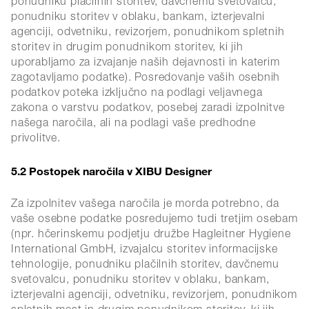
ponudniku plačilnih storitev, davčnemu svetovalcu,
ponudniku storitev v oblaku, bankam, izterjevalni
agenciji, odvetniku, revizorjem, ponudnikom spletnih
storitev in drugim ponudnikom storitev, ki jih
uporabljamo za izvajanje naših dejavnosti in katerim
zagotavljamo podatke). Posredovanje vaših osebnih
podatkov poteka izključno na podlagi veljavnega
zakona o varstvu podatkov, posebej zaradi izpolnitve
našega naročila, ali na podlagi vaše predhodne
privolitve.
5.2 Postopek naročila v XIBU Designer
Za izpolnitev vašega naročila je morda potrebno, da
vaše osebne podatke posredujemo tudi tretjim osebam
(npr. hčerinskemu podjetju družbe Hagleitner Hygiene
International GmbH, izvajalcu storitev informacijske
tehnologije, ponudniku plačilnih storitev, davčnemu
svetovalcu, ponudniku storitev v oblaku, bankam,
izterjevalni agenciji, odvetniku, revizorjem, ponudnikom