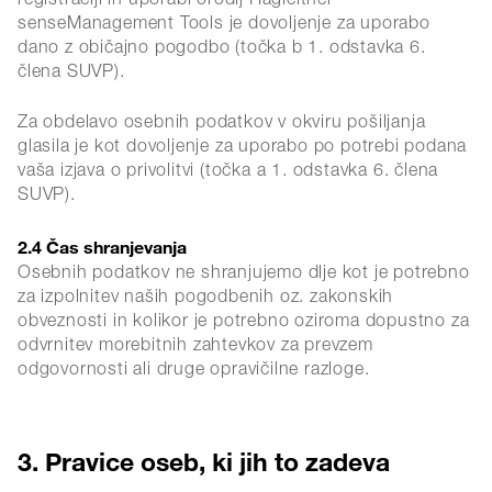
registraciji in uporabi orodij Hagleitner
senseManagement Tools je dovoljenje za uporabo
dano z običajno pogodbo (točka b 1. odstavka 6.
člena SUVP).
Za obdelavo osebnih podatkov v okviru pošiljanja
glasila je kot dovoljenje za uporabo po potrebi podana
vaša izjava o privolitvi (točka a 1. odstavka 6. člena
SUVP).
2.4 Čas shranjevanja
Osebnih podatkov ne shranjujemo dlje kot je potrebno
za izpolnitev naših pogodbenih oz. zakonskih
obveznosti in kolikor je potrebno oziroma dopustno za
odvrnitev morebitnih zahtevkov za prevzem
odgovornosti ali druge opravičilne razloge.
3. Pravice oseb, ki jih to zadeva