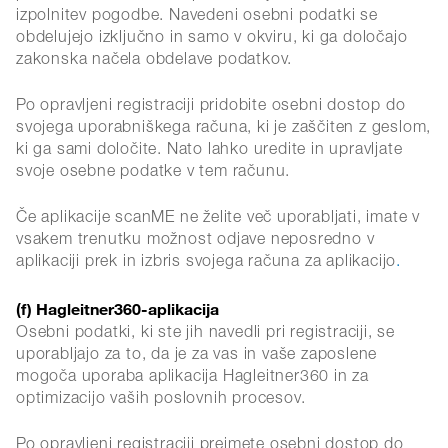
izpolnitev pogodbe. Navedeni osebni podatki se
obdelujejo izključno in samo v okviru, ki ga določajo
zakonska načela obdelave podatkov.
Po opravljeni registraciji pridobite osebni dostop do
svojega uporabniškega računa, ki je zaščiten z geslom,
ki ga sami določite. Nato lahko uredite in upravljate
svoje osebne podatke v tem računu.
Če aplikacije scanME ne želite več uporabljati, imate v
vsakem trenutku možnost odjave neposredno v
aplikaciji prek in izbris svojega računa za aplikacijo
.
(f) Hagleitner360-aplikacija
Osebni podatki, ki ste jih navedli pri registraciji, se
uporabljajo za to, da je za vas in vaše zaposlene
mogoča uporaba aplikacija Hagleitner360 in za
optimizacijo vaših poslovnih procesov.
Po opravljeni registraciji prejmete osebni dostop do