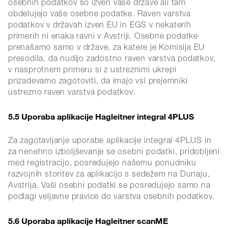
osebnih podatkov so izven vaše države ali tam
obdelujejo vaše osebne podatke. Raven varstva
podatkov v državah izven EU in EGS v nekaterih
primerih ni enaka ravni v Avstriji. Osebne podatke
prenašamo samo v države, za katere je Komisija EU
presodila, da nudijo zadostno raven varstva podatkov,
v nasprotnem primeru si z ustreznimi ukrepi
prizadevamo zagotoviti, da imajo vsi prejemniki
ustrezno raven varstva podatkov.
5.5 Uporaba aplikacije Hagleitner integral 4PLUS
Za zagotavljanje uporabe aplikacije integral 4PLUS in
za nenehno izboljševanje se osebni podatki, pridobljeni
med registracijo, posredujejo našemu ponudniku
razvojnih storitev za aplikacijo s sedežem na Dunaju,
Avstrija. Vaši osebni podatki se posredujejo samo na
podlagi veljavne pravice do varstva osebnih podatkov.
5.6 Uporaba aplikacije Hagleitner scanME