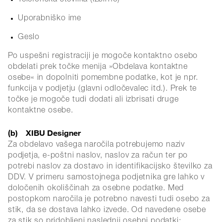
Uporabniško ime
Geslo
Po uspešni registraciji je mogoče kontaktno osebo
obdelati prek točke menija »Obdelava kontaktne
osebe« in dopolniti pomembne podatke, kot je npr.
funkcija v podjetju (glavni odločevalec itd.). Prek te
točke je mogoče tudi dodati ali izbrisati druge
kontaktne osebe.
(b) XIBU Designer
Za obdelavo vašega naročila potrebujemo naziv
podjetja, e-poštni naslov, naslov za račun ter po
potrebi naslov za dostavo in identifikacijsko številko za
DDV. V primeru samostojnega podjetnika gre lahko v
določenih okoliščinah za osebne podatke. Med
postopkom naročila je potrebno navesti tudi osebo za
stik, da se dostava lahko izvede. Od navedene osebe
za stik so pridobljeni naslednji osebni podatki: