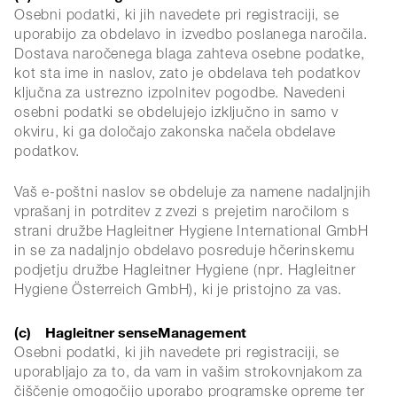
Osebni podatki, ki jih navedete pri registraciji, se
uporabijo za obdelavo in izvedbo poslanega naročila.
Dostava naročenega blaga zahteva osebne podatke,
kot sta ime in naslov, zato je obdelava teh podatkov
ključna za ustrezno izpolnitev pogodbe. Navedeni
osebni podatki se obdelujejo izključno in samo v
okviru, ki ga določajo zakonska načela obdelave
podatkov.
Vaš e-poštni naslov se obdeluje za namene nadaljnjih
vprašanj in potrditev z zvezi s prejetim naročilom s
strani družbe Hagleitner Hygiene International GmbH
in se za nadaljnjo obdelavo posreduje hčerinskemu
podjetju družbe Hagleitner Hygiene (npr. Hagleitner
Hygiene Österreich GmbH), ki je pristojno za vas.
(c) Hagleitner senseManagement
Osebni podatki, ki jih navedete pri registraciji, se
uporabljajo za to, da vam in vašim strokovnjakom za
čiščenje omogočijo uporabo programske opreme ter