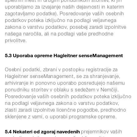
spletnih mest in drugim ponudnikom storitev, ki jih
uporabljamo za izvajanje naših dejavnosti in katerim
zagotavljamo podatke). Posredovanje vaših osebnih
podatkov poteka izključno na podlagi veljavnega
zakona o varstvu podatkov, posebej zaradi izpolnitve
našega naročila, ali na podlagi vaše predhodne
privolitve.
5.3 Uporaba opreme Hagleitner senseManagement
Osebni podatki, zbrani v postopku registracije za
Hagleitner senseManagement, se za shranjevanje,
arhiviranje in ponovno uporabo posredujejo našemu
ponudniku storitev v oblaku s sedežem v Nemčiji.
Posredovanje vaših osebnih podatkov poteka izključno
na podlagi veljavnega zakona o varstvu podatkov,
zlasti zaradi izpolnitve licenčne pogodbe, predhodno
sklenjene z vami, o uporabi programske opreme.
5.4 Nekateri od zgoraj navedenih
prejemnikov vaših