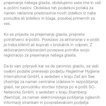
prejemanje našega glasila, obdelujemo vaše ime in vaš
e-poštni naslov. Obdelava teh podatkov poteka za
namen reklamne predstavitve novih izdelkov iz naše
ponudbe ali izdelkov in blaga, posebej primernih za
vas.
Ko se prijavite za prejemanje glasila, prejmete
potrditveno e-pošto. Povezavo za aktiviranje v e-pošti
je treba klikniti ali kopirati v brskalnik in odpreti. Z
aktiviranjem/odpiranjem povezave potrdite svojo
registracijo za prejemanje našega glasila.
Da bi vam pripravili kar se da zanimivo glasilo, se vaši
osebni podatki prenesejo podjetju Hagleitner Hygiene
International GmbH, s sedežem v kraju Zell am See
(Avstrija) za namen centralne izdelave in razpošiljanja
glasil, ter ponudniku storitev trženja po e-pošti SC-
Networks GmbH, s sedežem v kraju Starnberg
(Nemčija), za namen elektronskega pošiljanja oglasnih
informacij strankam in povpraševalcem podjetja