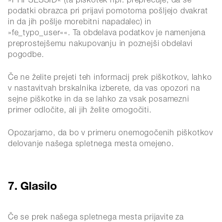
»PHPSESSID« (ta piškotek npr. preprečuje, da se
podatki obrazca pri prijavi pomotoma pošljejo dvakrat
in da jih pošlje morebitni napadalec) in
»fe_typo_user««. Ta obdelava podatkov je namenjena
preprostejšemu nakupovanju in poznejši obdelavi
pogodbe.
Če ne želite prejeti teh informacij prek piškotkov, lahko
v nastavitvah brskalnika izberete, da vas opozori na
sejne piškotke in da se lahko za vsak posamezni
primer odločite, ali jih želite omogočiti.
Opozarjamo, da bo v primeru onemogočenih piškotkov
delovanje našega spletnega mesta omejeno.
7. Glasilo
Če se prek našega spletnega mesta prijavite za