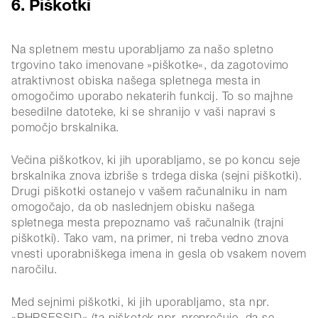
6. Piškotki
Na spletnem mestu uporabljamo za našo spletno
trgovino tako imenovane »piškotke«, da zagotovimo
atraktivnost obiska našega spletnega mesta in
omogočimo uporabo nekaterih funkcij. To so majhne
besedilne datoteke, ki se shranijo v vaši napravi s
pomočjo brskalnika.
Večina piškotkov, ki jih uporabljamo, se po koncu seje
brskalnika znova izbriše s trdega diska (sejni piškotki).
Drugi piškotki ostanejo v vašem računalniku in nam
omogočajo, da ob naslednjem obisku našega
spletnega mesta prepoznamo vaš računalnik (trajni
piškotki). Tako vam, na primer, ni treba vedno znova
vnesti uporabniškega imena in gesla ob vsakem novem
naročilu.
Med sejnimi piškotki, ki jih uporabljamo, sta npr.