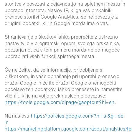
storitve v povezavi z dejavnostjo na spletnem mestu in
uporabo interneta. Naslov IP, ki ga vaš brskalnik
prenese storitvi Google Analytics, se ne povezuje z
drugimi podatki, ki jih Google morda ima o vas.
Shranjevanje piškotkov lahko preprečite z ustrezno
nastavitvijo v programski opremi svojega brskalnika;
opozarjamo, da v tem primeru morda ne bo mogoče
uporabljati vseh funkcij spletnega mesta.
Če ne želite, da se informacije, pridobljene s
piškotkom, in vaše obnašanje pri uporabi prenesejo
družbi Google in želite družbi Google onemogočiti
obdelavo teh podatkov, lahko prenesete in namestite
vtičnik, ki je na voljo prek naslednje povezave:
https://tools.google.com/dlpage/gaoptout?hl=en
.
Na naslovu
https://policies.google.com/?hl=si&gl=de
in
https://marketingplatform.google.com/about/analytics/t