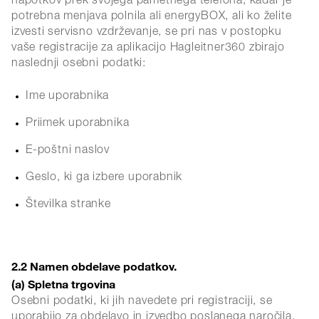
napotkov prek svojega pametnega telefona, kadar je
potrebna menjava polnila ali energyBOX, ali ko želite
izvesti servisno vzdrževanje, se pri nas v postopku
vaše registracije za aplikacijo Hagleitner360 zbirajo
naslednji osebni podatki:
Ime uporabnika
Priimek uporabnika
E-poštni naslov
Geslo, ki ga izbere uporabnik
Številka stranke
2.2 Namen obdelave podatkov.
(a) Spletna trgovina
Osebni podatki, ki jih navedete pri registraciji, se
uporabijo za obdelavo in izvedbo poslanega naročila.