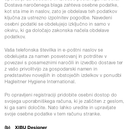
Dostava naročenega blaga zahteva osebne podatke,
kot sta ime in naslov, zato je obdelava teh podatkov
ključna za ustrezno izpolnitev pogodbe. Navedeni
osebni podatki se obdelujejo izključno in samo v
okviru, ki ga določajo zakonska načela obdelave
podatkov.
Vaša telefonska številka in e-poštni naslov se
obdelujeta za namen posvetovanj in potrditev v
povezavi s posameznimi naročili in izvedbo dostave ter
z vašo privolitvijo za gospodarski namen in
predstavitev novejših in obstoječih izdelkov v ponudbi
Hagleitner Hygiene International.
Po opravljeni registraciji pridobite osebni dostop do
svojega uporabniškega računa, ki je zaščiten z geslom,
ki ga sami določite. Nato lahko uredite in upravljate
svoje osebne podatke v tem računu stranke.
(b) XIBU Designer