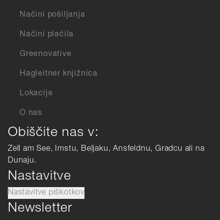
Načini pošiljanja
Načini plačila
Greenovative
Hagleitner knjižnica
Lokacije
O nas
Obiščite nas v:
Zell am See, Imstu, Beljaku, Ansfeldnu, Gradcu ali na
Dunaju.
Nastavitve
Nastavitve piškotkov
Newsletter