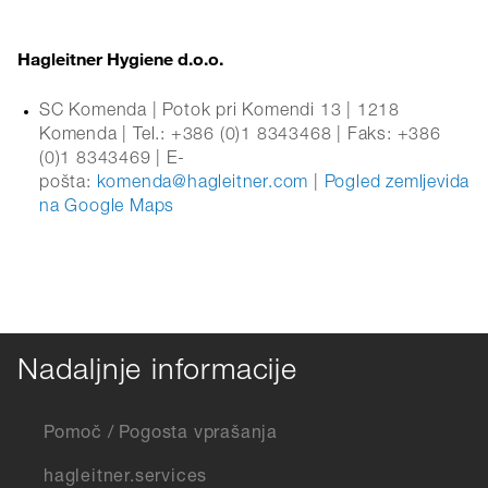
Hagleitner Hygiene d.o.o.
SC Komenda | Potok pri Komendi 13 | 1218
Komenda | Tel.: +386 (0)1 8343468 | Faks: +386
(0)1 8343469 | E-
pošta:
komenda@hagleitner.com
|
Pogled zemljevida
na Google Maps
Nadaljnje informacije
Pomoč / Pogosta vprašanja
hagleitner.services