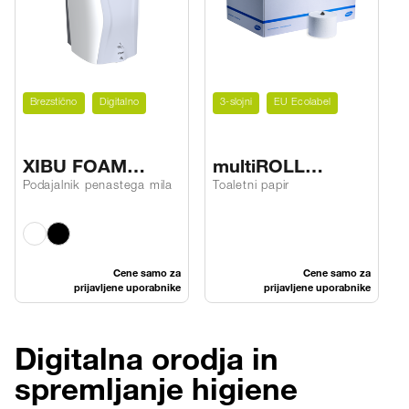
Brezstično
Digitalno
3-slojni
EU Ecolabel
XIBU FOAM
multiROLL
hybrid
toaletni papir V3
Podajalnik penastega mila
Toaletni papir
Cene samo za
Cene samo za
prijavljene uporabnike
prijavljene uporabnike
Digitalna orodja in
spremljanje higiene