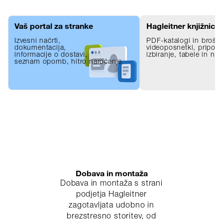
Vaš portal za stranke
Hagleitner knjižnica
Izvesni načrti,
PDF-katalogi in brošur
dokumentacija,
videoposnetki, pripom
informacije o dostavi,
izbiranje, tabele in nas
seznam opomb, hitro naročanje
Dobava in montaža
Dobava in montaža s strani
podjetja Hagleitner
zagotavljata udobno in
brezstresno storitev, od