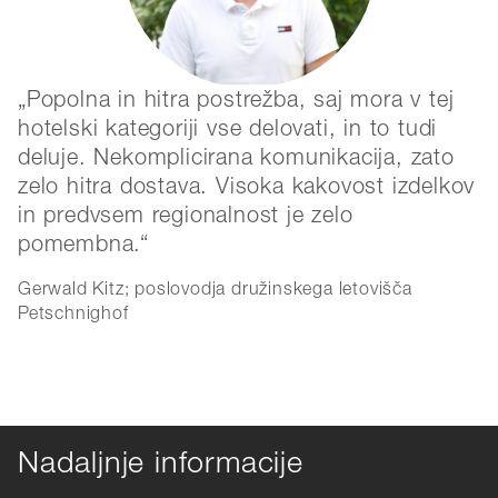
Popolna in hitra postrežba, saj mora v tej
hotelski kategoriji vse delovati, in to tudi
o
deluje. Nekomplicirana komunikacija, zato
i
zelo hitra dostava. Visoka kakovost izdelkov
T
in predvsem regionalnost je zelo
R
pomembna.
Gerwald Kitz; poslovodja družinskega letovišča
Petschnighof
Nadaljnje informacije