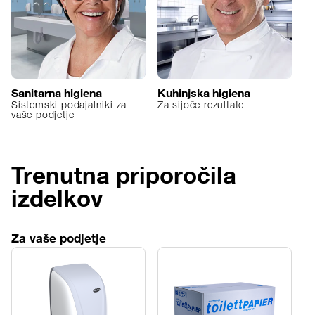
Sanitarna higiena
Kuhinjska higiena
Hi
Sistemski podajalniki za
Za sijoče rezultate
Či
vaše podjetje
Trenutna priporočila
izdelkov
Za vaše podjetje