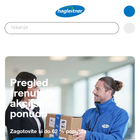
Pregled
trenutnih
akcijskih
ponudb
Zagotovite si do 62 % popusta