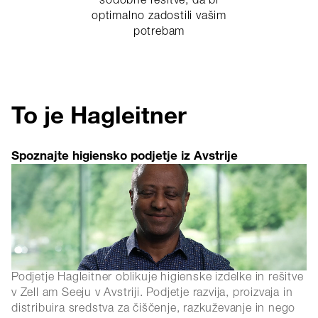
sodobne rešitve, da bi
optimalno zadostili vašim
potrebam
To je Hagleitner
Spoznajte higiensko podjetje iz Avstrije
Podjetje Hagleitner oblikuje higienske izdelke in rešitve
v Zell am Seeju v Avstriji. Podjetje razvija, proizvaja in
distribuira sredstva za čiščenje, razkuževanje in nego