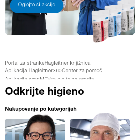
Oglejte si akcije
Portal za stranke
Hagleitner knjižnica
Aplikacija Hagleitner360
Center za pomoč
Aplikacija scanME
Vsa digitalna orodja
Odkrijte higieno
Nakupovanje po kategorijah