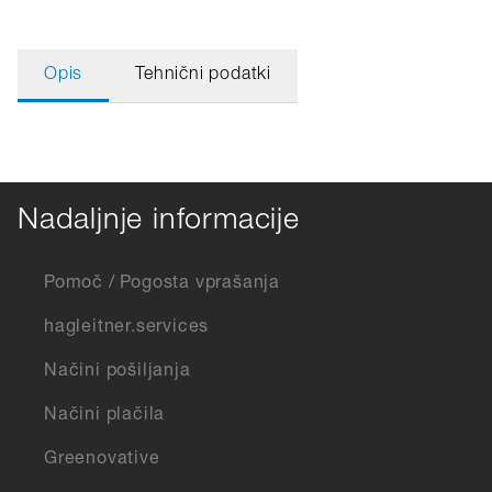
Opis
Tehnični podatki
Nadaljnje informacije
Pomoč / Pogosta vprašanja
hagleitner.services
Načini pošiljanja
Načini plačila
Greenovative