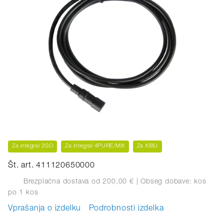
Za integral 2GO
Za integral 4PURE/MIX
Za XIBU
Št. art. 411120650000
Brezplačna dostava od 200,00 €
| Obseg dobave: kos
po 1 kos
Vprašanja o izdelku
Podrobnosti izdelka