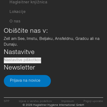
Hagleitner knjižnica
Lokacije
O nas
Obiščite nas v:
Zell am See, Imstu, Beljaku, Ansfeldnu, Gradcu ali na
Dunaju.
Nastavitve
Nastavitve piškotkov
Newsletter
Prijava na novice
SPP
Izjava o varstvu podatkov
Impresum
Pogoji uporabe
© 2026 Hagleitner Hygiene International GmbH