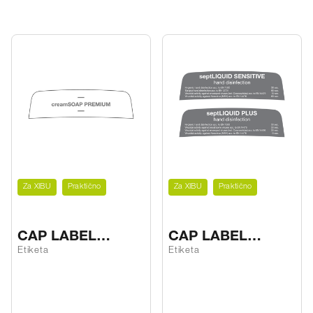
Za XIBU
Praktično
Za XIBU
Praktično
CAP LABEL
CAP LABEL
creamSOAP
septLIQUID
Etiketa
Etiketa
PREMIUM
SENS/PLUS