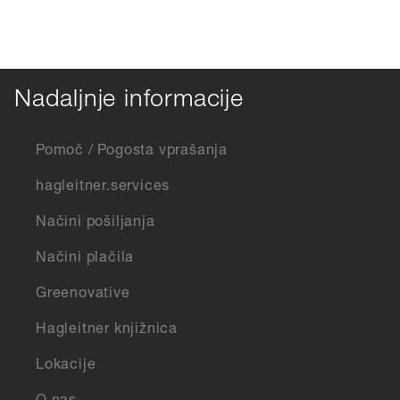
Nadaljnje informacije
Pomoč / Pogosta vprašanja
hagleitner.services
Načini pošiljanja
Načini plačila
Greenovative
Hagleitner knjižnica
Lokacije