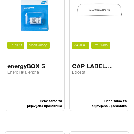
Za XIBU
Visok doseg
Za XIBU
Praktično
energyBOX S
CAP LABEL
handCREAM PURE
Energijska enota
Etiketa
Cene samo za
Cene samo za
prijavljene uporabnike
prijavljene uporabnike