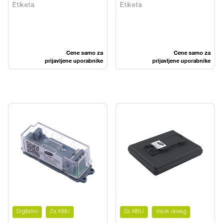
careMOUSSE
handPROTECT
Etiketa
Etiketa
PURE
Cene samo za
Cene samo za
prijavljene uporabnike
prijavljene uporabnike
Digitalno
Za XIBU
Za XIBU
Visok doseg