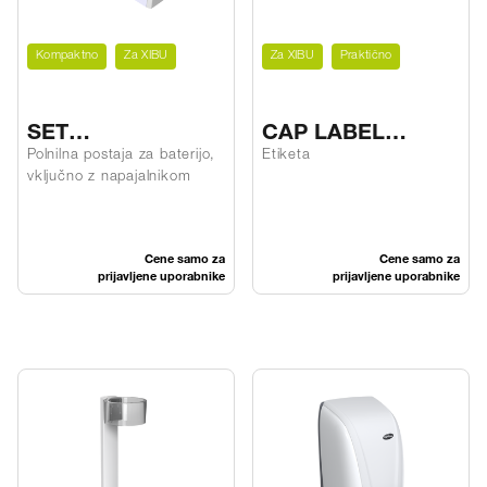
Kompaktno
Za XIBU
Za XIBU
Praktično
SET
CAP LABEL
powerSTATION
septDES
Polnilna postaja za baterijo,
Etiketa
vključno z napajalnikom
FOAMSOAP
Cene samo za
Cene samo za
prijavljene uporabnike
prijavljene uporabnike