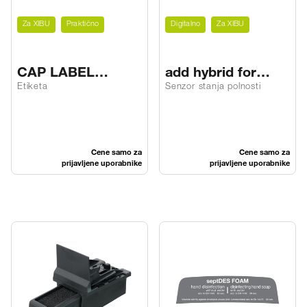
Za XIBU
Praktično
Digitalno
Za XIBU
CAP LABEL
add hybrid for
septDES MED 365
PAPERBOX
Etiketa
Senzor stanja polnosti
Cene samo za
Cene samo za
prijavljene uporabnike
prijavljene uporabnike