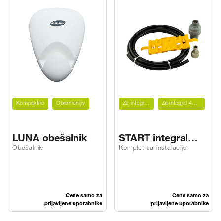
Kompaktno
Obremenljiv
Za integral 2GO
Za integral 4PURE/MIX
LUNA obešalnik
START integral
2GO/4PM
Obešalnik
Komplet za instalacijo
Cene samo za
Cene samo za
prijavljene uporabnike
prijavljene uporabnike