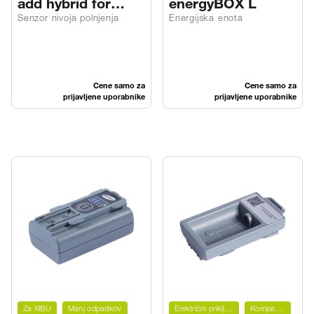
add hybrid for
energyBOX L
TISSUEFOLD
Senzor nivoja polnjenja
Energijska enota
Cene samo za
Cene samo za
prijavljene uporabnike
prijavljene uporabnike
Za XIBU
Manj odpadkov
Električni priključek
Kompaktno