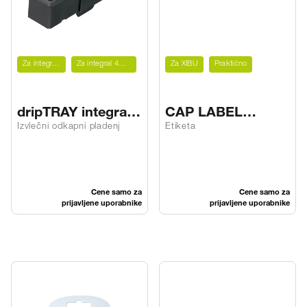
Za integral 2GO
Za integral 4PURE/MIX
Za XIBU
Praktično
dripTRAY integral
CAP LABEL
2GO/4PM
septDES FOAM
Izvlečni odkapni pladenj
Etiketa
Cene samo za
Cene samo za
prijavljene uporabnike
prijavljene uporabnike