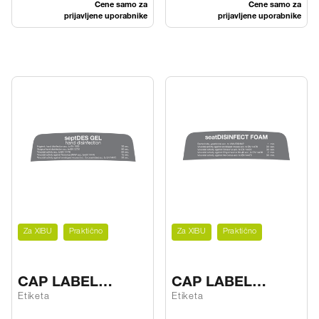
Cene samo za
Cene samo za
prijavljene uporabnike
prijavljene uporabnike
Za XIBU
Praktično
Za XIBU
Praktično
CAP LABEL
CAP LABEL
septDES GEL
seatDISINFECT
Etiketa
Etiketa
FOAM