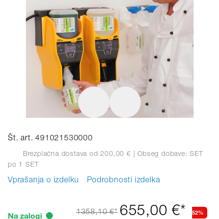
Št. art. 491021530000
Brezplačna dostava od 200,00 €
| Obseg dobave: SET
po 1 SET
Vprašanja o izdelku
Podrobnosti izdelka
655,00 €*
52%
1358,10 €*
Na zalogi