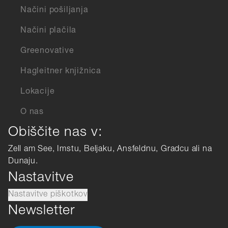
Načini pošiljanja
Načini plačila
Greenovative
Hagleitner knjižnica
Lokacije
O nas
Obiščite nas v:
Zell am See, Imstu, Beljaku, Ansfeldnu, Gradcu ali na
Dunaju.
Nastavitve
Nastavitve piškotkov
Newsletter