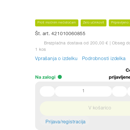
Proti močnim nečistočam
Zelo učinkovit
Pripravljeno
Št. art. 421010060855
Brezplačna dostava od 200,00 €
| Obseg d
1 kos
Vprašanja o izdelku
Podrobnosti izdelka
C
Na zalogi
prijavlje
V košarico
Prijava/registracija