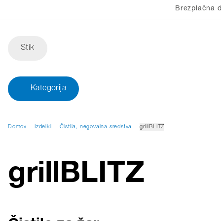
Brezplačna d
Stik
Kategorija
Domov
Izdelki
Čistila, negovalna sredstva
grillBLITZ
grillBLITZ