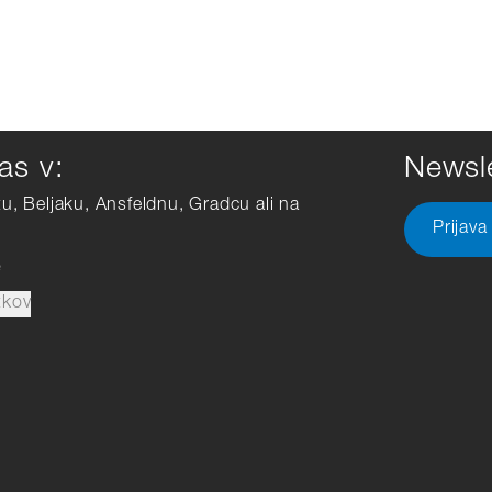
as v:
Newsle
tu, Beljaku, Ansfeldnu, Gradcu ali na
Prijava
e
tkov