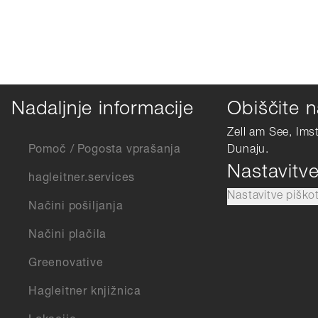
Nadaljnje informacije
Obiščite n
Zell am See, Ims
Pomoč / Pogosta vprašanja
Dunaju.
Nastavitv
hagleitner.services
Nastavitve piško
Načini pošiljanja
Načini plačila
Greenovative
Hagleitner knjižnica