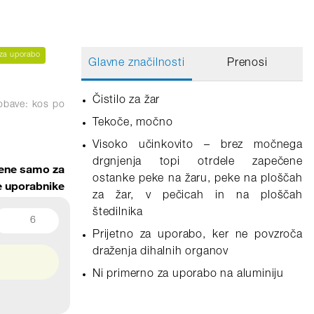
 za uporabo
Glavne značilnosti
Prenosi
Čistilo za žar
obave: kos
po
Tekoče, močno
Visoko učinkovito – brez močnega
drgnjenja topi otrdele zapečene
ene samo za
ostanke peke na žaru, peke na ploščah
ne uporabnike
za žar, v pečicah in na ploščah
štedilnika
6
Prijetno za uporabo, ker ne povzroča
draženja dihalnih organov
Ni primerno za uporabo na aluminiju