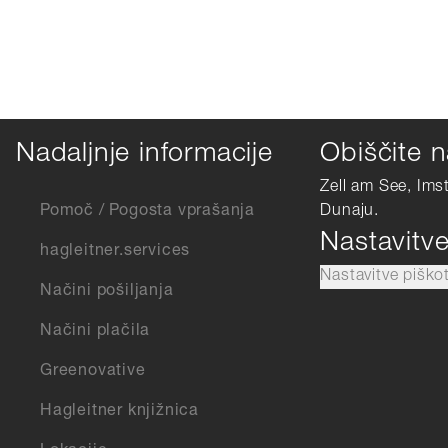
Nadaljnje informacije
Obiščite n
Zell am See, Ims
Pomoč / Pogosta vprašanja
Dunaju.
Nastavitv
hagleitner.services
Nastavitve piško
Načini pošiljanja
Načini plačila
Greenovative
Hagleitner knjižnica