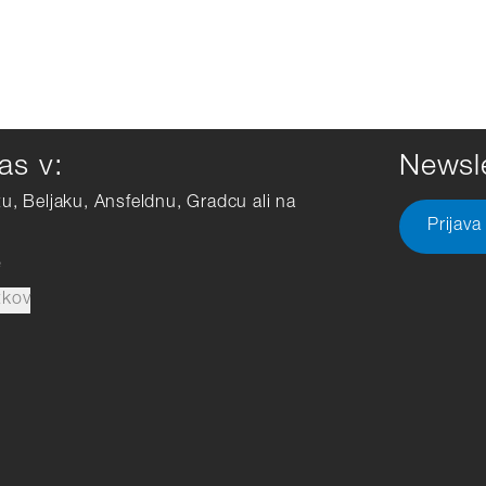
as v:
Newsle
tu, Beljaku, Ansfeldnu, Gradcu ali na
Prijava
e
tkov