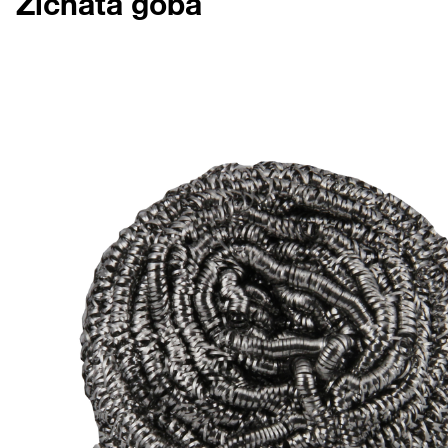
Žičnata goba