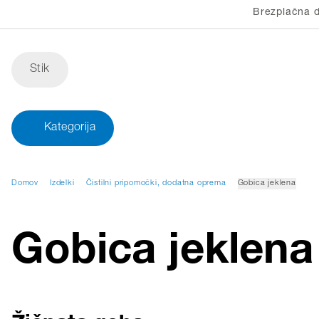
Brezplačna d
Stik
Kategorija
Domov
Izdelki
Čistilni pripomočki, dodatna oprema
Gobica jeklena
Gobica jeklena