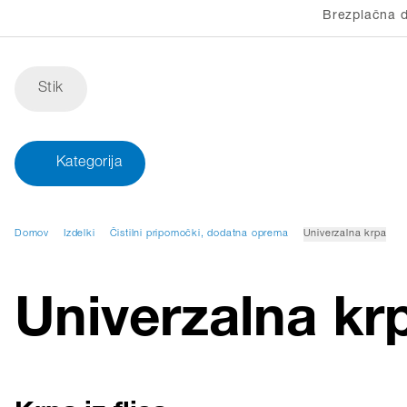
Brezplačna d
Stik
Kategorija
Domov
Izdelki
Čistilni pripomočki, dodatna oprema
Univerzalna krpa
Univerzalna kr