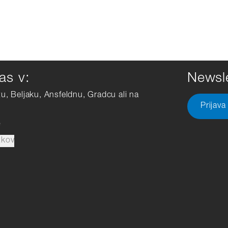
as v:
Newsle
tu, Beljaku, Ansfeldnu, Gradcu ali na
Prijava
e
tkov