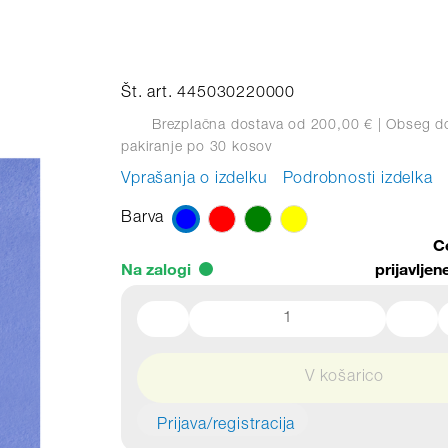
Št. art. 445030220000
Brezplačna dostava od 200,00 €
| Obseg d
pakiranje
po 30 kosov
Vprašanja o izdelku
Podrobnosti izdelka
Barva
C
Na zalogi
prijavlje
V košarico
Prijava/registracija