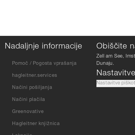
Nadaljnje informacije
Obiščite n
Zell am See, Ims
Pomoč / Pogosta vprašanja
Dunaju.
Nastavitv
hagleitner.services
Nastavitve piško
Načini pošiljanja
Načini plačila
Greenovative
Hagleitner knjižnica