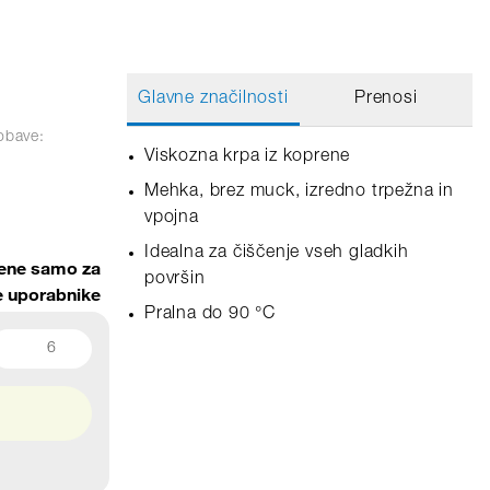
Glavne značilnosti
Prenosi
obave:
Viskozna krpa iz koprene
Mehka, brez muck, izredno trpežna in
vpojna
Idealna za čiščenje vseh gladkih
ene samo za
površin
ne uporabnike
Pralna do 90 °C
6