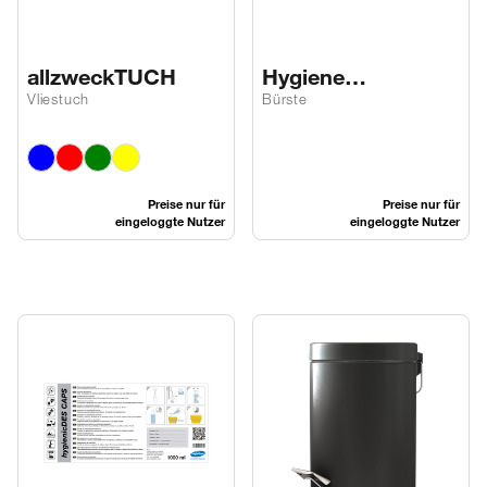
allzweckTUCH
Hygiene
waschBÜRSTE
Vliestuch
Bürste
Preise nur für
Preise nur für
eingeloggte Nutzer
eingeloggte Nutzer