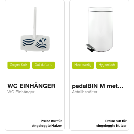
Gegen Kalk
Gut duftend
Hochwertig
Hygienisch
WC EINHÄNGER
pedalBIN M metal
white
WC Einhänger
Abfallbehälter
Preise nur für
Preise nur für
eingeloggte Nutzer
eingeloggte Nutzer