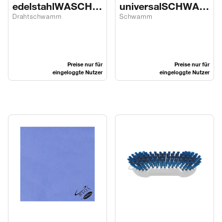
edelstahlWASCHE
universalSCHWAM
L
M BLAU
Drahtschwamm
Schwamm
Preise nur für
Preise nur für
eingeloggte Nutzer
eingeloggte Nutzer