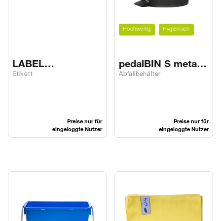
Hochwertig
Hygienisch
LABEL
pedalBIN S metal
hygienicDES CAPS
black
Etikett
Abfallbehälter
Preise nur für
Preise nur für
eingeloggte Nutzer
eingeloggte Nutzer