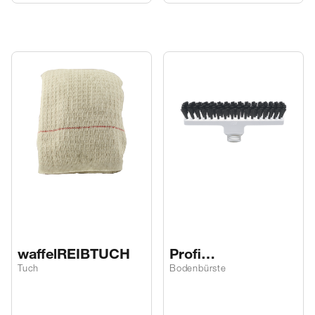
waffelREIBTUCH
Profi
bodenSCHRUBBE
Tuch
Bodenbürste
R