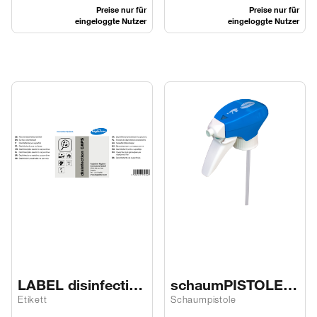
Preise nur für
Preise nur für
eingeloggte Nutzer
eingeloggte Nutzer
LABEL disinfection
schaumPISTOLE
CAPS
blau
Etikett
Schaumpistole