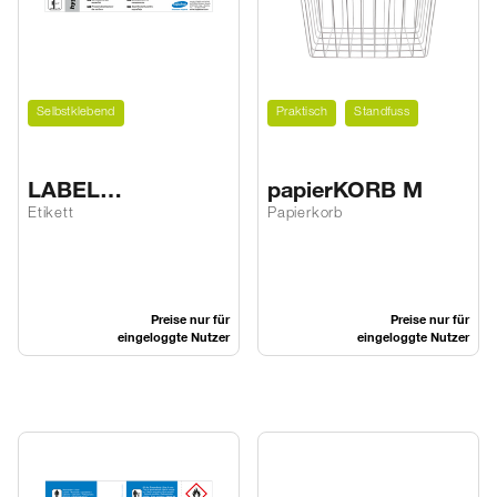
Selbstklebend
Praktisch
Standfuss
LABEL
papierKORB M
hygienicDES 2GO
Etikett
Papierkorb
Preise nur für
Preise nur für
eingeloggte Nutzer
eingeloggte Nutzer