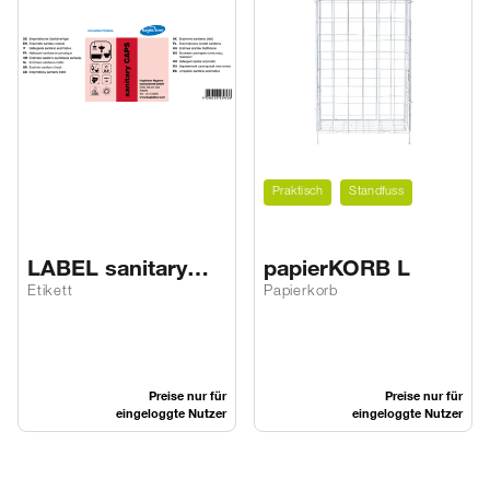
Praktisch
Standfuss
LABEL sanitary
papierKORB L
CAPS
Etikett
Papierkorb
Preise nur für
Preise nur für
eingeloggte Nutzer
eingeloggte Nutzer