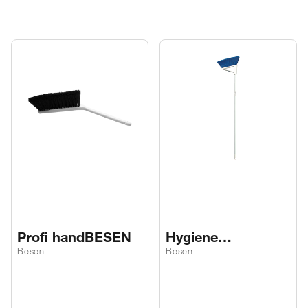
Profi handBESEN
Hygiene
allzweckBESEN
Besen
Besen