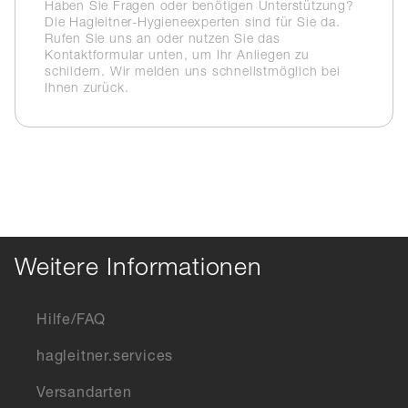
Haben Sie Fragen oder benötigen Unterstützung?
Die Hagleitner-Hygieneexperten sind für Sie da.
Rufen Sie uns an oder nutzen Sie das
Kontaktformular unten, um Ihr Anliegen zu
schildern. Wir melden uns schnellstmöglich bei
Ihnen zurück.
Weitere Informationen
Hilfe/FAQ
hagleitner.services
Versandarten