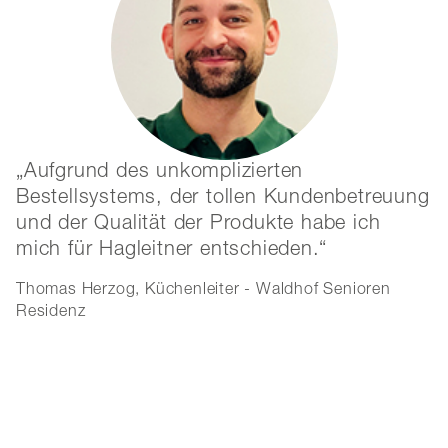
Aufgrund des unkomplizierten
Bestellsystems, der tollen Kundenbetreuung
m
und der Qualität der Produkte habe ich
H
mich für Hagleitner entschieden.
U
s
Thomas Herzog, Küchenleiter - Waldhof Senioren
d
Residenz
i
Ge
P