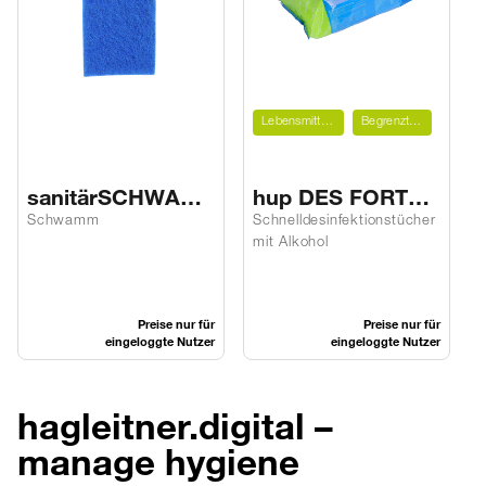
Lebensmittelnaher Bereich
Begrenzt viruzid PLUS
sanitärSCHWAM
hup DES FORTE
M GELB
M
Schwamm
Schnelldesinfektionstücher
T
mit Alkohol
Preise nur für
Preise nur für
eingeloggte Nutzer
eingeloggte Nutzer
hagleitner.digital –
manage hygiene