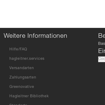
Weitere Informationen
Be
Bas
Hilfe/FAQ
Ei
hagleitner.services
Coo
Versandarten
Zahlungsarten
Greenovative
Hagleitner Bibliothek