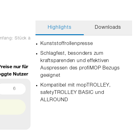
Highlights
Downloads
umfang: Stück
à
Kunststoffrollenpresse
Schlagfest, besonders zum
kraftsparenden und effektiven
reise nur für
Auspressen des profiMOP Bezugs
oggte Nutzer
geeignet
Kompatibel mit mopTROLLEY,
6
safetyTROLLEY BASIC und
ALLROUND