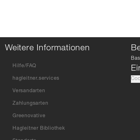
Weitere Informationen
Be
Bas
Hilfe/FAQ
Ei
hagleitner.services
Coo
Versandarten
Zahlungsarten
Greenovative
Hagleitner Bibliothek