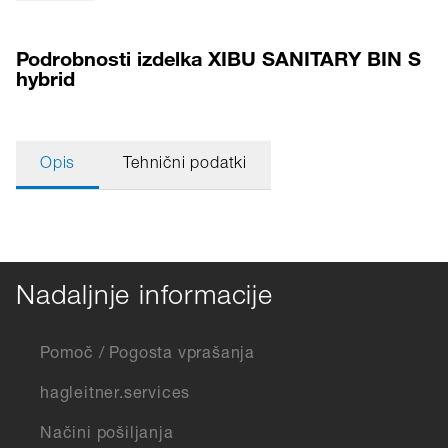
Podrobnosti izdelka XIBU SANITARY BIN S
hybrid
Opis
Tehnični podatki
Nadaljnje informacije
Pomoč / Pogosta vprašanja
hagleitner.services
Načini pošiljanja