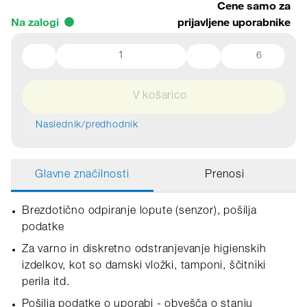
Cene samo za
Na zalogi
prijavljene uporabnike
6
V košarico
Naslednik/predhodnik
Glavne značilnosti
Prenosi
Brezdotično odpiranje lopute (senzor), pošilja
podatke
Za varno in diskretno odstranjevanje higienskih
izdelkov, kot so damski vložki, tamponi, ščitniki
perila itd.
Pošilja podatke o uporabi - obvešča o stanju