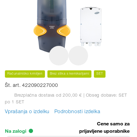
Računalniško krmiljen
Brez stika s kemikalijami
SET
Št. art. 422090227000
Brezplačna dostava od 200,00 €
| Obseg dobave: SET
po 1 SET
Vprašanja o izdelku
Podrobnosti izdelka
Cene samo za
Na zalogi
prijavljene uporabnike