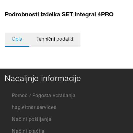
Podrobnosti izdelka SET integral 4PRO
Opis
Tehnični podatki
Nadaljnje informacije
Pomoč / Pogosta vprašanja
hagleitner.services
Načini pošiljanja
Načini plačila