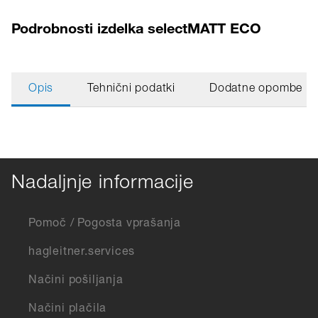
Podrobnosti izdelka selectMATT ECO
Opis
Tehnični podatki
Dodatne opombe
Nadaljnje informacije
Pomoč / Pogosta vprašanja
hagleitner.services
Načini pošiljanja
Načini plačila