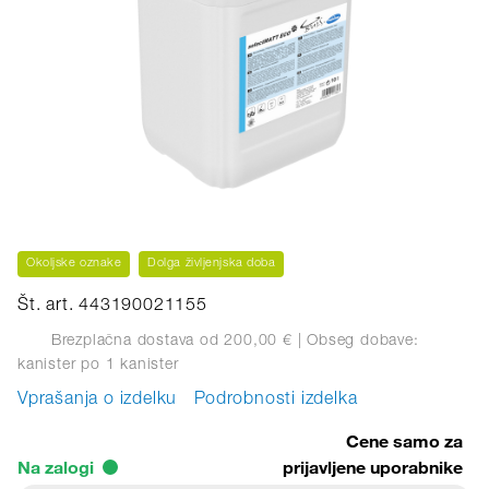
Okoljske oznake
Dolga življenjska doba
Št. art. 443190021155
Brezplačna dostava od 200,00 €
| Obseg dobave:
kanister
po 1 kanister
Vprašanja o izdelku
Podrobnosti izdelka
Cene samo za
Na zalogi
prijavljene uporabnike