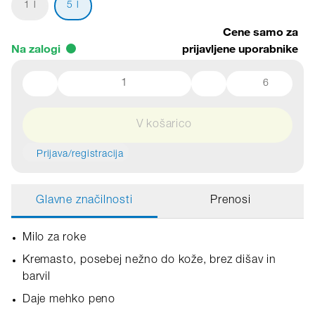
1 l
5 l
Cene samo za
Na zalogi
prijavljene uporabnike
6
V košarico
Prijava/registracija
Glavne značilnosti
Prenosi
Milo za roke
Kremasto, posebej nežno do kože, brez dišav in
barvil
Daje mehko peno