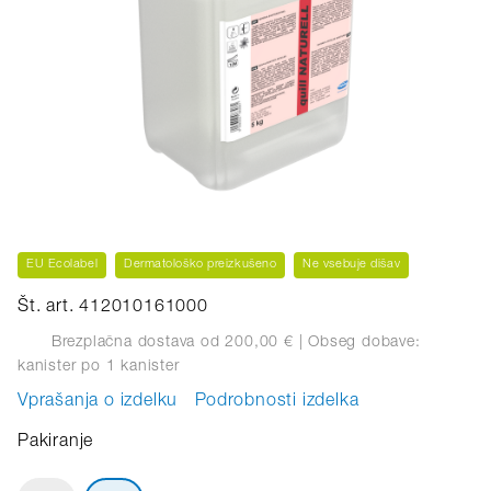
EU Ecolabel
Dermatološko preizkušeno
Ne vsebuje dišav
Št. art. 412010161000
Brezplačna dostava od 200,00 €
| Obseg dobave:
kanister
po 1 kanister
Vprašanja o izdelku
Podrobnosti izdelka
Pakiranje