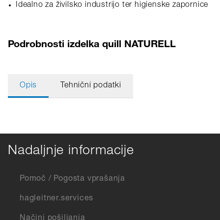
Idealno za živilsko industrijo ter higienske zapornice
Podrobnosti izdelka quill NATURELL
Opis
Tehnični podatki
Nadaljnje informacije
Pomoč / Pogosta vprašanja
hagleitner.services
Načini pošiljanja