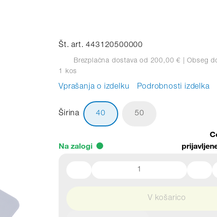
Št. art. 443120500000
Brezplačna dostava od 200,00 €
| Obseg d
1 kos
Vprašanja o izdelku
Podrobnosti izdelka
Širina
40
50
C
Na zalogi
prijavlje
V košarico