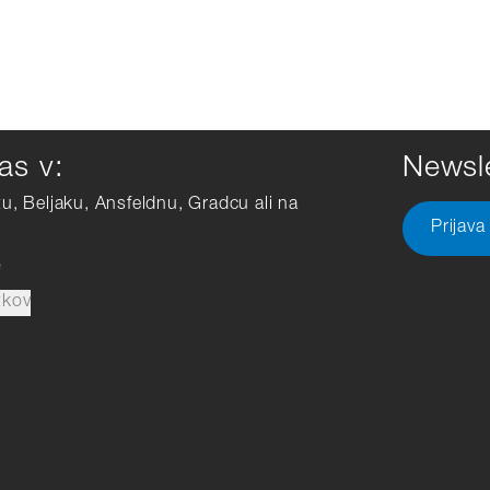
as v:
Newsle
tu, Beljaku, Ansfeldnu, Gradcu ali na
Prijava
e
tkov