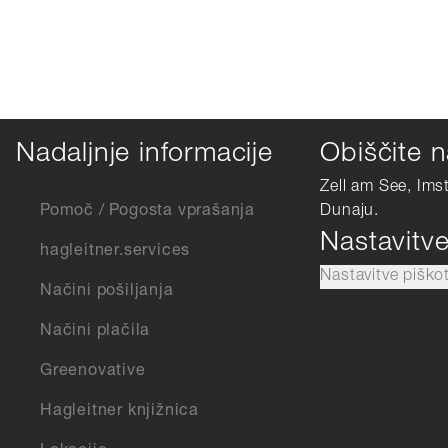
Nadaljnje informacije
Obiščite n
Zell am See, Ims
Pomoč / Pogosta vprašanja
Dunaju.
Nastavitv
hagleitner.services
Nastavitve piško
Načini pošiljanja
Načini plačila
Greenovative
Hagleitner knjižnica