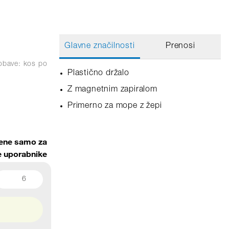
Glavne značilnosti
Prenosi
obave: kos
po
Plastično držalo
Z magnetnim zapiralom
Primerno za mope z žepi
ene samo za
ne uporabnike
6