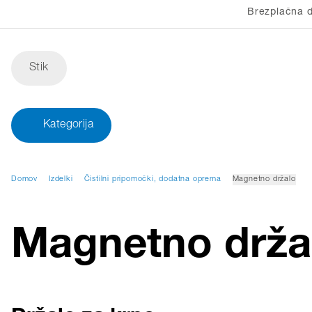
Brezplačna d
Stik
Kategorija
Domov
Izdelki
Čistilni pripomočki, dodatna oprema
Magnetno držalo
Magnetno drža