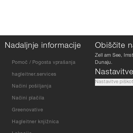
Nadaljnje informacije
Obiščite n
Zell am See, Ims
Pomoč / Pogosta vprašanja
Dunaju.
Nastavitv
hagleitner.services
Nastavitve piško
Načini pošiljanja
Načini plačila
Greenovative
Hagleitner knjižnica