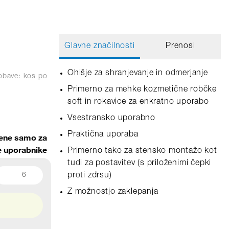
Glavne značilnosti
Prenosi
Ohišje za shranjevanje in odmerjanje
obave: kos
po
Primerno za mehke kozmetične robčke
soft in rokavice za enkratno uporabo
Vsestransko uporabno
Praktična uporaba
ene samo za
ne uporabnike
Primerno tako za stensko montažo kot
tudi za postavitev (s priloženimi čepki
6
proti zdrsu)
Z možnostjo zaklepanja