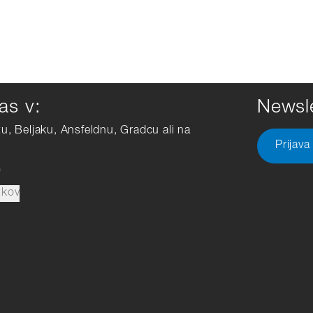
as v:
Newsle
tu, Beljaku, Ansfeldnu, Gradcu ali na
Prijava
e
tkov