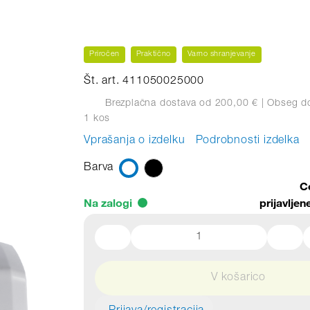
Priročen
Praktično
Varno shranjevanje
Št. art. 411050025000
Brezplačna dostava od 200,00 €
| Obseg d
1 kos
Vprašanja o izdelku
Podrobnosti izdelka
Barva
C
Na zalogi
prijavlje
V košarico