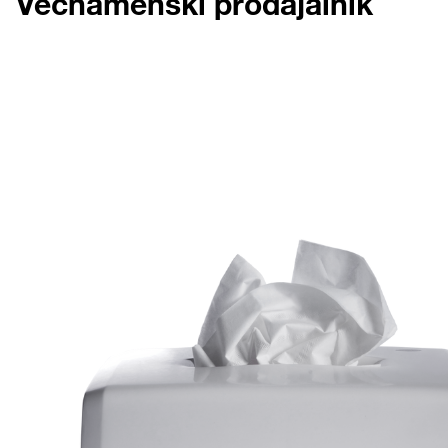
Večnamenski prodajalnik