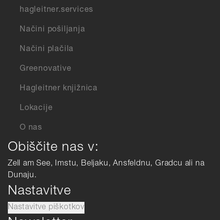
hagleitner.services
Načini pošiljanja
Načini plačila
Greenovative
Hagleitner knjižnica
Lokacije
O nas
Obiščite nas v:
Zell am See, Imstu, Beljaku, Ansfeldnu, Gradcu ali na
Dunaju.
Nastavitve
Nastavitve piškotkov