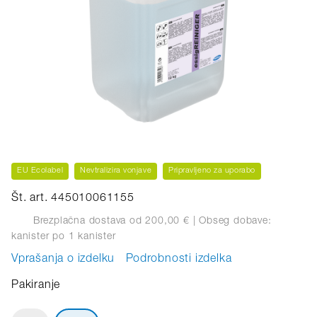
EU Ecolabel
Nevtralizira vonjave
Pripravljeno za uporabo
Št. art. 445010061155
Brezplačna dostava od 200,00 €
| Obseg dobave:
kanister
po 1 kanister
Vprašanja o izdelku
Podrobnosti izdelka
Pakiranje