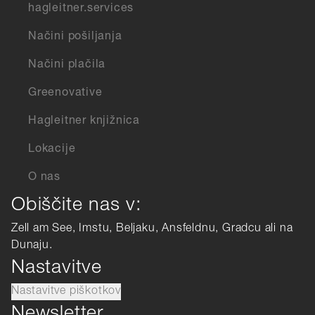
hagleitner.services
Načini pošiljanja
Načini plačila
Greenovative
Hagleitner knjižnica
Lokacije
O nas
Obiščite nas v:
Zell am See, Imstu, Beljaku, Ansfeldnu, Gradcu ali na
Dunaju.
Nastavitve
Nastavitve piškotkov
Newsletter