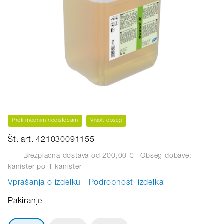
Proti močnim nečistočam
Visok doseg
Št. art. 421030091155
Brezplačna dostava od 200,00 €
| Obseg dobave:
kanister
po 1 kanister
Vprašanja o izdelku
Podrobnosti izdelka
Pakiranje