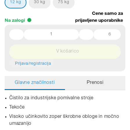
12 kg
30 kg
75 kg
Cene samo za
Na zalogi
prijavljene uporabnike
6
V košarico
Prijava/registracija
Glavne značilnosti
Prenosi
Čistilo za industrijske pomivalne stroje
Tekoče
Visoko učinkovito zoper škrobne obloge in močno
umazanijo