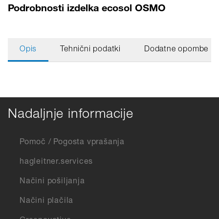
Podrobnosti izdelka ecosol OSMO
Opis
Tehnični podatki
Dodatne opombe
Nadaljnje informacije
Pomoč / Pogosta vprašanja
hagleitner.services
Načini pošiljanja
Načini plačila