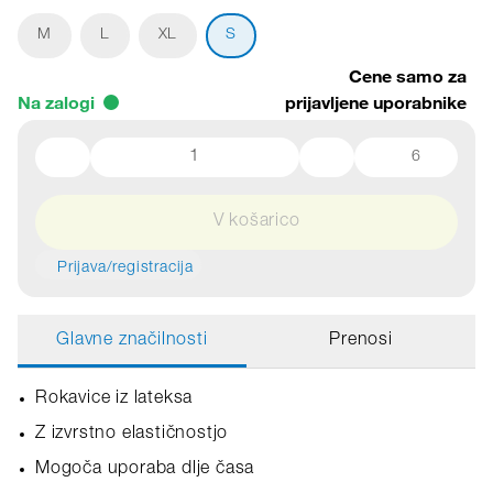
M
L
XL
S
Cene samo za
Na zalogi
prijavljene uporabnike
6
V košarico
Prijava/registracija
Glavne značilnosti
Prenosi
Rokavice iz lateksa
Z izvrstno elastičnostjo
Mogoča uporaba dlje časa