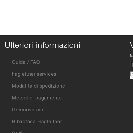
Ulteriori informazioni
a
Guida / FAQ
hagleitner.services
I
Modalità di spedizione
Metodi di pagamento
Greenovative
Biblioteca Hagleitner