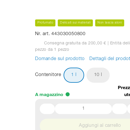
Profumato
Delicati sui materiali
Non lascia aloni
Nr. art. 443030050800
Consegna gratuita da 200,00 €
| Entità dell
pezzo
da 1 pezzo
Domande sul prodotto
Dettagli del prodo
Contenitore
1 l
10 l
Prezz
A magazzino
ut
Aggiungi al carrello