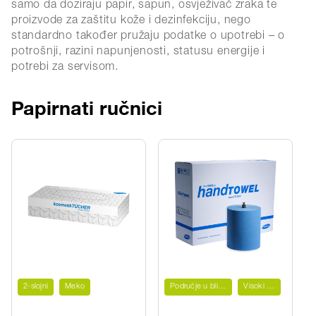
samo da doziraju papir, sapun, osvježivač zraka te
proizvode za zaštitu kože i dezinfekciju, nego
standardno također pružaju podatke o upotrebi – o
potrošnji, razini napunjenosti, statusu energije i
potrebi za servisom.
Papirnati ručnici
2-slojni
Meko
Područje u blizini hrane
Visoki domet