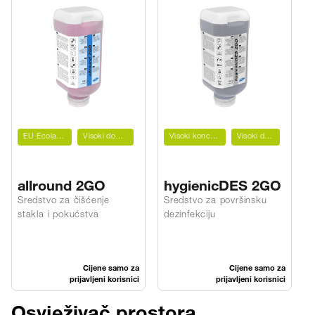
EU Ecolabel
Visoki domet
Visoki koncentrat
Visoki domet
allround 2GO
hygienicDES 2GO
Sredstvo za čišćenje
Sredstvo za površinsku
S
stakla i pokućstva
dezinfekciju
s
Cijene samo za
Cijene samo za
prijavljeni korisnici
prijavljeni korisnici
Osvježivač prostora