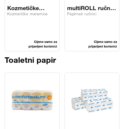
Kozmetičke
multiROLL ručnici
maramice soft
XB2.2
Kozmetičke maramice
Papirnati ručnici
P
Cijene samo za
Cijene samo za
prijavljeni korisnici
prijavljeni korisnici
Toaletni papir