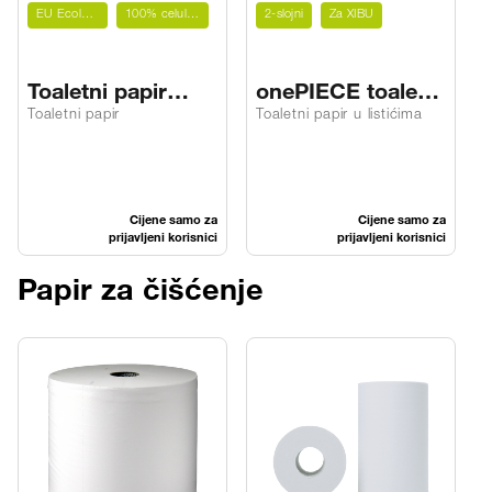
EU Ecolabel
100% celuloza
2-slojni
Za XIBU
Toaletni papir
onePIECE toaletni
COMFORT H3
papir W2
Toaletni papir
Toaletni papir u listićima
T
Cijene samo za
Cijene samo za
prijavljeni korisnici
prijavljeni korisnici
Papir za čišćenje