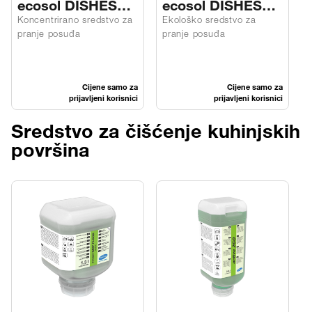
ecosol DISHES
ecosol DISHES
4PURE/MIX
ECO 4PURE/MIX
Koncentrirano sredstvo za
Ekološko sredstvo za
S
pranje posuđa
pranje posuđa
i
Cijene samo za
Cijene samo za
prijavljeni korisnici
prijavljeni korisnici
Sredstvo za čišćenje kuhinjskih
površina