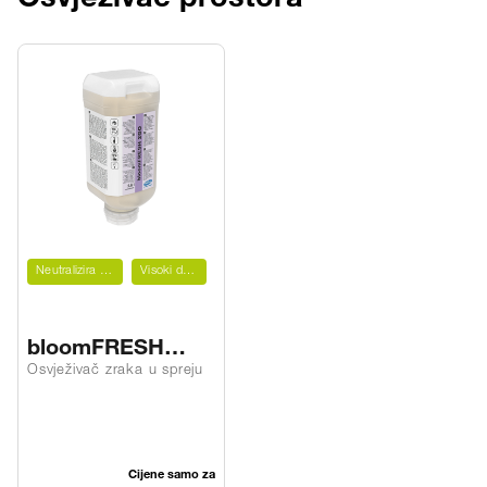
Neutralizira mirise
Visoki domet
bloomFRESH
2GO
Osvježivač zraka u spreju
Cijene samo za