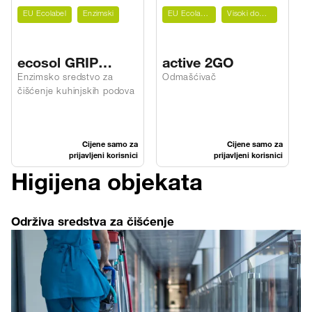
EU Ecolabel
Enzimski
EU Ecolabel
Visoki domet
ecosol GRIP
active 2GO
FLOOR 4MIX
Enzimsko sredstvo za
Odmašćivač
čišćenje kuhinjskih podova
Cijene samo za
Cijene samo za
prijavljeni korisnici
prijavljeni korisnici
Higijena objekata
Održiva sredstva za čišćenje