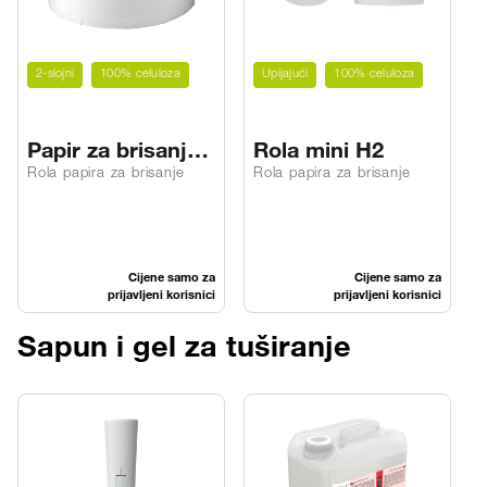
2-slojni
100% celuloza
Upijajući
100% celuloza
Papir za brisanje
Rola mini H2
PREMIUM W2
Rola papira za brisanje
Rola papira za brisanje
T
Cijene samo za
Cijene samo za
prijavljeni korisnici
prijavljeni korisnici
Sapun i gel za tuširanje