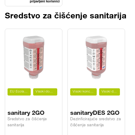
prijavljeni korisnici
Sredstvo za čišćenje sanitarija
EU Ecolabel
Visoki domet
Visoki koncentrat
Visoki domet
sanitary 2GO
sanitaryDES 2GO
Sredstvo za čišćenje
Dezinficirajuće sredstvo za
S
sanitarija
čišćenje sanitarija
s