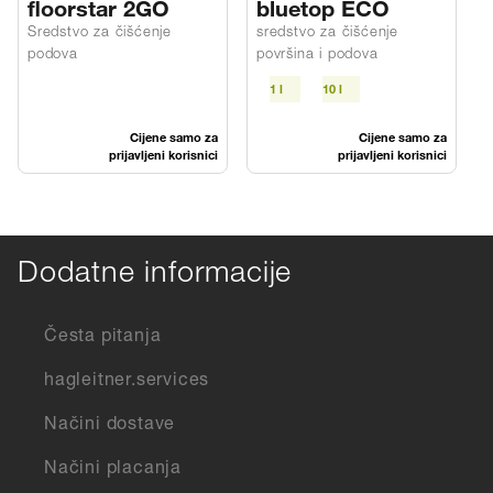
floorstar 2GO
bluetop ECO
Sredstvo za čišćenje
sredstvo za čišćenje
S
podova
površina i podova
k
1 l
10 l
Cijene samo za
Cijene samo za
prijavljeni korisnici
prijavljeni korisnici
Dodatne informacije
Česta pitanja
hagleitner.services
Načini dostave
Načini placanja