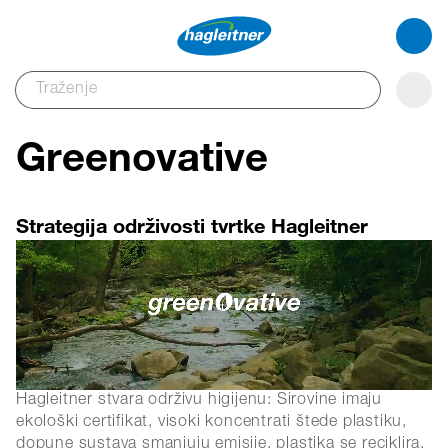
Greenovative
Strategija održivosti tvrtke Hagleitner
Hagleitner stvara održivu higijenu: Sirovine imaju
ekološki certifikat, visoki koncentrati štede plastiku,
dopune sustava smanjuju emisije, plastika se reciklira,