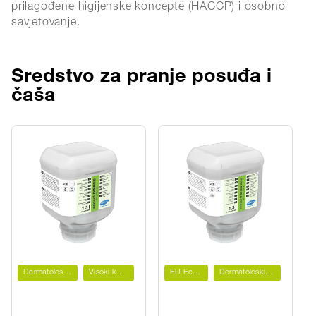
prilagođene higijenske koncepte (HACCP) i osobno
savjetovanje.
Sredstvo za pranje posuđa i
čaša
Dermatološki ispitano
Visoki koncentrat
EU Ecolabel
Dermatološki ispitano