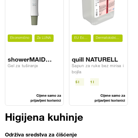
Ekonomično
Za LUNA
EU Ecolabel
Dermatološki ispitano
showerMAID
quill NATURELL
hair&BODY fresh
Gel za tuširanje
Sapun za ruke bez mirisa i
P
bojila
5 l
1 l
Cijene samo za
Cijene samo za
prijavljeni korisnici
prijavljeni korisnici
Higijena kuhinje
Održiva sredstva za čišćenje