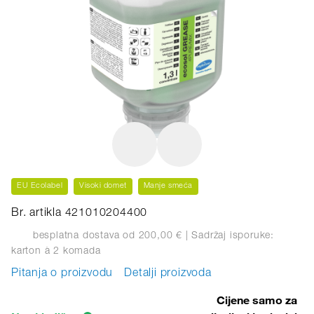
EU Ecolabel
Visoki domet
Manje smeća
Br. artikla 421010204400
besplatna dostava od 200,00 €
| Sadržaj isporuke:
karton
à 2 komada
Pitanja o proizvodu
Detalji proizvoda
Cijene samo za