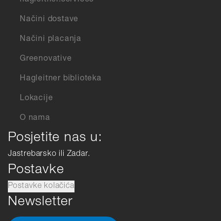
hagleitner.services
Načini dostave
Načini placanja
Greenovative
Hagleitner biblioteka
Lokacije
O nama
Posjetite nas u:
Jastrebarsko ili Zadar.
Postavke
Postavke kolačića
Newsletter