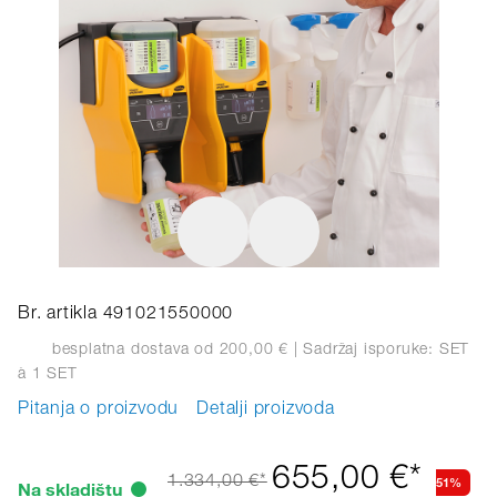
Br. artikla 491021550000
besplatna dostava od 200,00 €
| Sadržaj isporuke: SET
à 1 SET
Pitanja o proizvodu
Detalji proizvoda
655,00 €*
51%
1.334,00 €*
Na skladištu