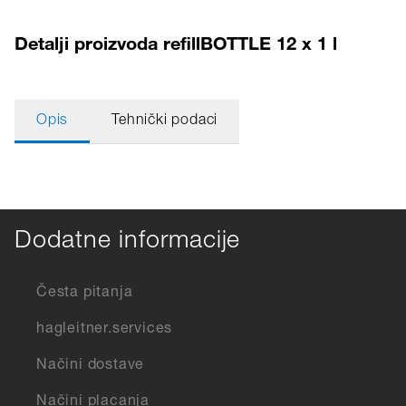
Detalji proizvoda refillBOTTLE 12 x 1 l
Opis
Tehnički podaci
Dodatne informacije
Česta pitanja
hagleitner.services
Načini dostave
Načini placanja