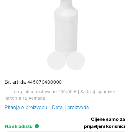
Br. artikla 445070430000
besplatna dostava od 200,00 €
| Sadržaj isporuke:
karton
à 12 komada
Pitanja o proizvodu
Detalji proizvoda
Cijene samo za
Na skladištu
prijavljeni korisnici