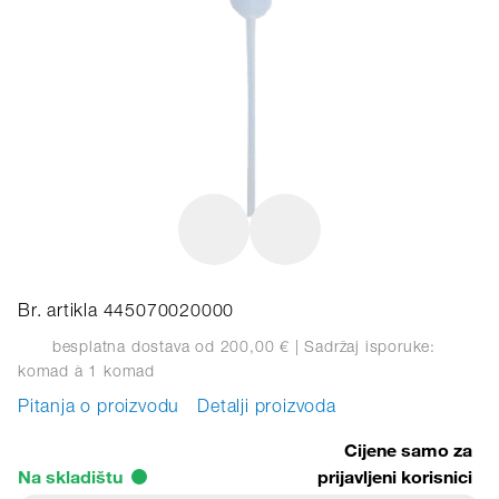
Br. artikla 445070020000
besplatna dostava od 200,00 €
| Sadržaj isporuke:
komad
à 1 komad
Pitanja o proizvodu
Detalji proizvoda
Cijene samo za
Na skladištu
prijavljeni korisnici