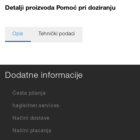
Detalji proizvoda Pomoć pri doziranju
Opis
Tehnički podaci
Dodatne informacije
Česta pitanja
hagleitner.services
Načini dostave
Načini placanja