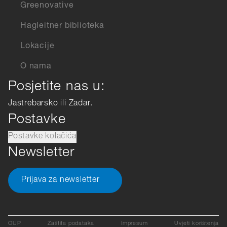
Greenovative
Hagleitner biblioteka
Lokacije
O nama
Posjetite nas u:
Jastrebarsko ili Zadar.
Postavke
Postavke kolačića
Newsletter
Prijava za newsletter
OUP
Zaštita podataka
Impresum
Uvjeti korištenja