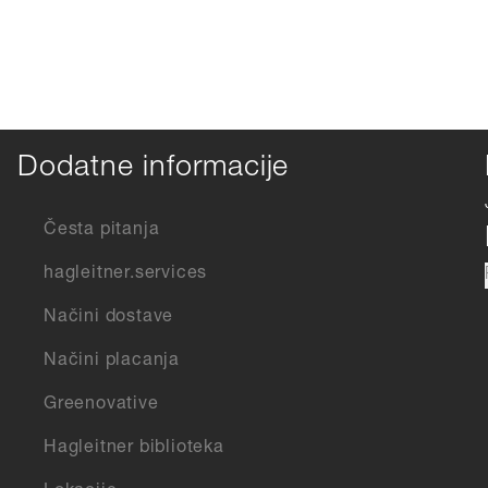
Dodatne informacije
Česta pitanja
hagleitner.services
Načini dostave
Načini placanja
Greenovative
Hagleitner biblioteka