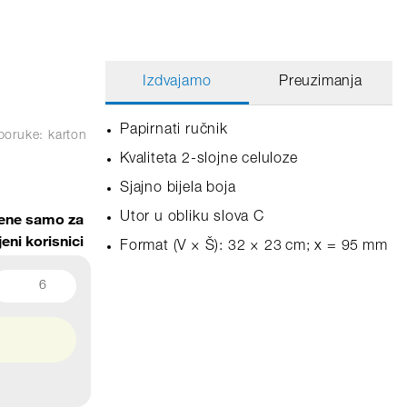
Izdvajamo
Preuzimanja
Papirnati ručnik
poruke: karton
Kvaliteta 2-slojne celuloze
Sjajno bijela boja
jene samo za
Utor u obliku slova C
jeni korisnici
Format (V × Š): 32 × 23 cm; x = 95 mm
6