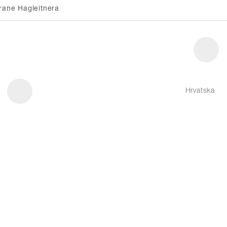
rane Hagleitnera
Hrvatska