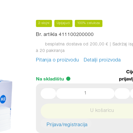
2-slojni
Upijajući
100% celuloza
Br. artikla 411100200000
besplatna dostava od 200,00 €
| Sadržaj is
à 20 pakiranja
Pitanja o proizvodu
Detalji proizvoda
Ci
Na skladištu
prijavl
U košaricu
Prijava/registracija