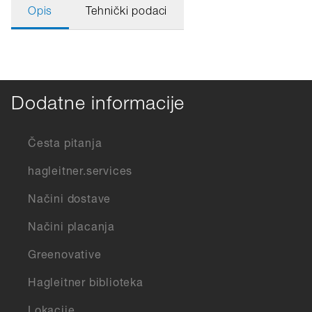
Opis
Tehnički podaci
Dodatne informacije
Česta pitanja
hagleitner.services
Načini dostave
Načini placanja
Greenovative
Hagleitner biblioteka