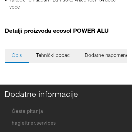
Također prikladan i za visoke vrijednosti tvrdoće
vode
Detalji proizvoda ecosol POWER ALU
Opis
Tehnički podaci
Dodatne napomene
Dodatne informacije
Česta pitanja
hagleitner.services