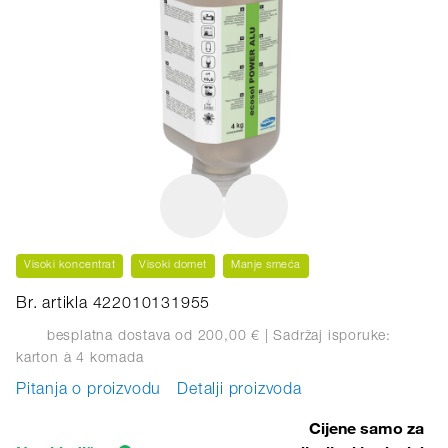
Visoki koncentrat
Visoki domet
Manje smeća
Br. artikla 422010131955
besplatna dostava od 200,00 €
| Sadržaj isporuke:
karton
à 4 komada
Pitanja o proizvodu
Detalji proizvoda
Cijene samo za