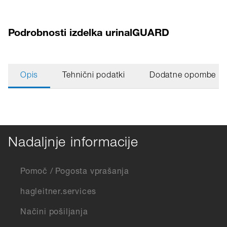
Podrobnosti izdelka urinalGUARD
Opis
Tehnični podatki
Dodatne opombe
Nadaljnje informacije
Pomoč / Pogosta vprašanja
hagleitner.services
Načini pošiljanja