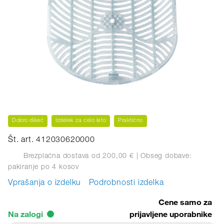
Dobro dišeč
Izdelek za celo leto
Praktično
Št. art. 412030620000
Brezplačna dostava od 200,00 €
| Obseg dobave:
pakiranje
po 4 kosov
Vprašanja o izdelku
Podrobnosti izdelka
Cene samo za
Na zalogi
prijavljene uporabnike