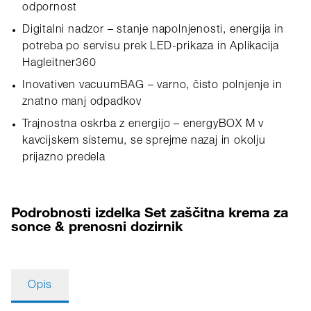
odpornost
Digitalni nadzor – stanje napolnjenosti, energija in
potreba po servisu prek LED‑prikaza in Aplikacija
Hagleitner360
Inovativen vacuumBAG – varno, čisto polnjenje in
znatno manj odpadkov
Trajnostna oskrba z energijo – energyBOX M v
kavcijskem sistemu, se sprejme nazaj in okolju
prijazno predela
Podrobnosti izdelka Set zaščitna krema za
sonce & prenosni dozirnik
Opis