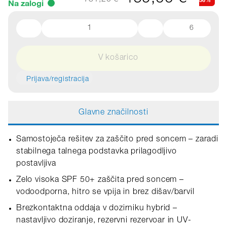
731,20 €*
Na zalogi
6
V košarico
Prijava/registracija
Glavne značilnosti
Samostoječa rešitev za zaščito pred soncem – zaradi
stabilnega talnega podstavka prilagodljivo
postavljiva
Zelo visoka SPF 50+ zaščita pred soncem –
vodoodporna, hitro se vpija in brez dišav/barvil
Brezkontaktna oddaja v dozirniku hybrid –
nastavljivo doziranje, rezervni rezervoar in UV-