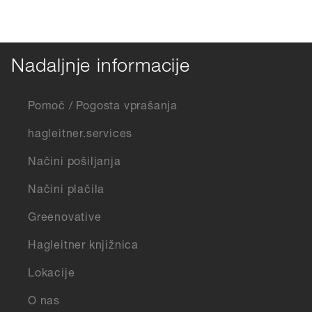
Nadaljnje informacije
Pomoč / Pogosta vprašanja
hagleitner.services
Načini pošiljanja
Načini plačila
Greenovative
Hagleitner knjižnica
Lokacije
O nas