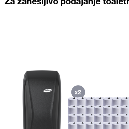
Za zanesljivo podajanje toalet