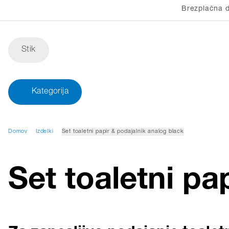
Brezplačna d
Stik
Kategorija
Domov
Izdelki
Set toaletni papir & podajalnik analog black
Set toaletni pa