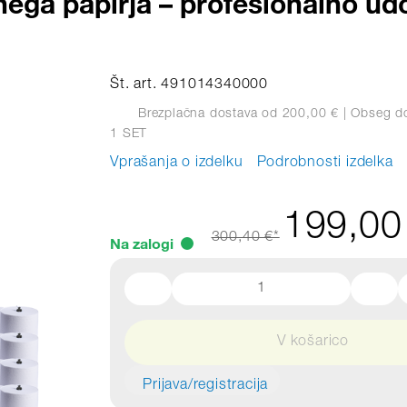
nega papirja – profesionalno ud
Št. art. 491014340000
Brezplačna dostava od 200,00 €
| Obseg d
1 SET
Vprašanja o izdelku
Podrobnosti izdelka
199,00
300,40 €*
Na zalogi
V košarico
Prijava/registracija