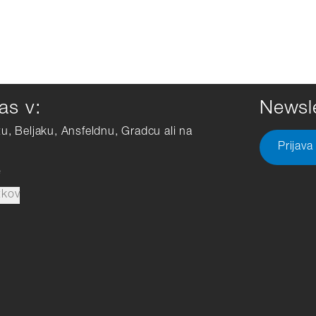
as v:
Newsle
tu, Beljaku, Ansfeldnu, Gradcu ali na
Prijava
e
tkov