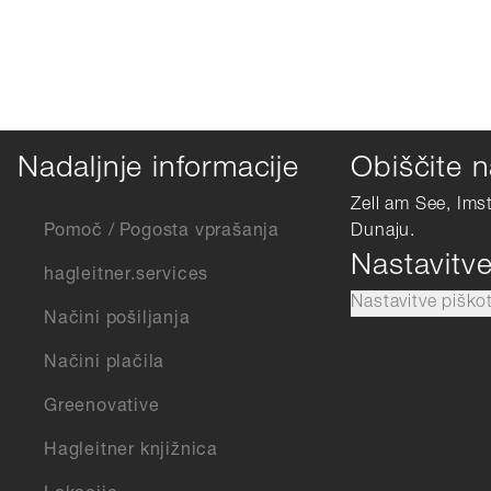
Nadaljnje informacije
Obiščite n
Zell am See, Ims
Pomoč / Pogosta vprašanja
Dunaju.
Nastavitv
hagleitner.services
Nastavitve piško
Načini pošiljanja
Načini plačila
Greenovative
Hagleitner knjižnica