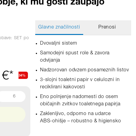
obje, ki mu gosti zaupajo
Glavne značilnosti
Prenosi
obave: SET
po
Dvovaljni sistem
Samodejni spust role & zavora
odvijanja
Nadzorovan odvzem posameznih listov
 €*
34%
3-slojni toaletni papir v celulozni in
reciklirani kakovosti
6
Eno polnjenje nadomesti do osem
običajnih zvitkov toaletnega papirja
Zaklenljivo, odporno na udarce
ABS‑ohišje – robustno & higiensko