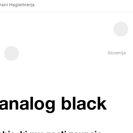
rani Hagleitnerja
Slovenija
 analog black