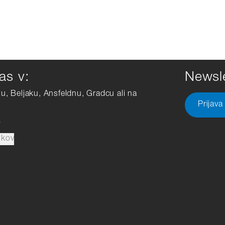
as v:
Newsle
tu, Beljaku, Ansfeldnu, Gradcu ali na
Prijava
e
tkov