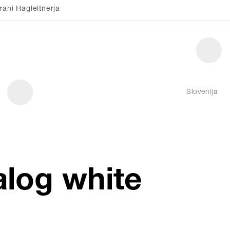
rani Hagleitnerja
Slovenija
alog white