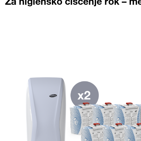
Za higiensko čiščenje rok – me