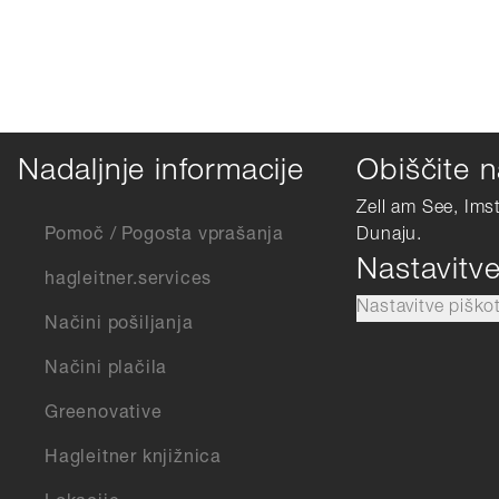
Nadaljnje informacije
Obiščite n
Zell am See, Ims
Pomoč / Pogosta vprašanja
Dunaju.
Nastavitv
hagleitner.services
Nastavitve piško
Načini pošiljanja
Načini plačila
Greenovative
Hagleitner knjižnica