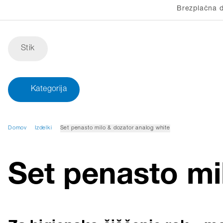
Brezplačna d
Stik
Kategorija
Domov
Izdelki
Set penasto milo & dozator analog white
Set penasto mi