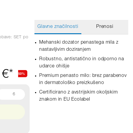
Glavne značilnosti
Prenosi
obave: SET
po
Mehanski dozator penastega mila z
nastavljivim doziranjem
Robustno, antistatično in odporno na
udarce ohišje
 €*
50%
Premium penasto milo: brez parabenov
in dermatološko preizkušeno
Certificirano z avstrijskim okoljskim
6
znakom in EU Ecolabel