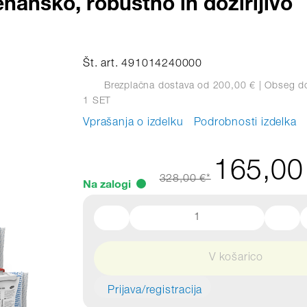
hansko, robustno in dozirljivo
Št. art. 491014240000
Brezplačna dostava od 200,00 €
| Obseg d
1 SET
Vprašanja o izdelku
Podrobnosti izdelka
165,00
328,00 €*
Na zalogi
V košarico
Prijava/registracija