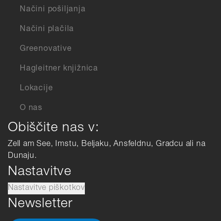
Načini pošiljanja
Načini plačila
Greenovative
Hagleitner knjižnica
Lokacije
O nas
Obiščite nas v:
Zell am See, Imstu, Beljaku, Ansfeldnu, Gradcu ali na
Dunaju.
Nastavitve
Nastavitve piškotkov
Newsletter