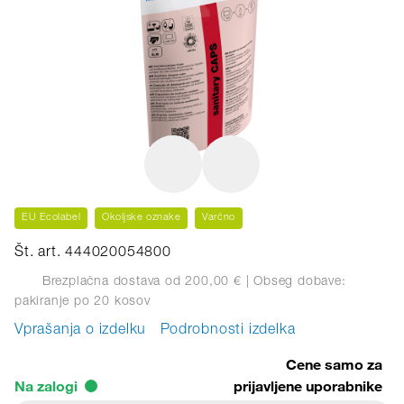
EU Ecolabel
Okoljske oznake
Varčno
Št. art. 444020054800
Brezplačna dostava od 200,00 €
| Obseg dobave:
pakiranje
po 20 kosov
Vprašanja o izdelku
Podrobnosti izdelka
Cene samo za
Na zalogi
prijavljene uporabnike