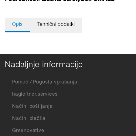
Opis
Tehnični podatki
Nadaljnje informacije
Pomoč / Pogosta vprašanja
hagleitner.services
Načini pošiljanja
Načini plačila
Greenovative