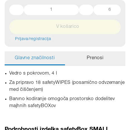
6
V košarico
Prijava/registracija
Glavne značilnosti
Prenosi
Vedro s pokrovom, 4 l
Za pripravo 18 safetyWIPES (posamično odvzemanje
med čiščenjem)
Barvno kodiranje omogoča prostorsko dodelitev
majhnih safetyBOXov
Podrobnosti izdelka safetyBox SMALL