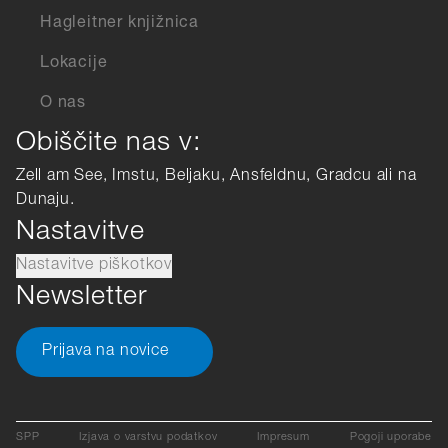
Hagleitner knjižnica
Lokacije
O nas
Obiščite nas v:
Zell am See, Imstu, Beljaku, Ansfeldnu, Gradcu ali na
Dunaju.
Nastavitve
Nastavitve piškotkov
Newsletter
Prijava na novice
SPP
Izjava o varstvu podatkov
Impresum
Pogoji uporabe