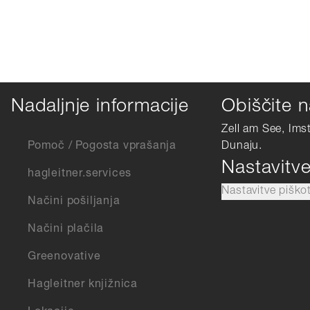
Nadaljnje informacije
Obiščite n
Zell am See, Ims
Pomoč / Pogosta vprašanja
Dunaju.
Nastavitv
hagleitner.services
Nastavitve piško
Načini pošiljanja
Načini plačila
Greenovative
Hagleitner knjižnica