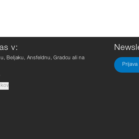
as v:
Newsle
tu, Beljaku, Ansfeldnu, Gradcu ali na
Prijava
e
tkov