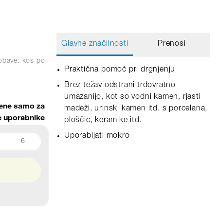
Glavne značilnosti
Prenosi
obave: kos
po
Praktična pomoč pri drgnjenju
Brez težav odstrani trdovratno
umazanijo, kot so vodni kamen, rjasti
ene samo za
madeži, urinski kamen itd. s porcelana,
ne uporabnike
ploščic, keramike itd.
Uporabljati mokro
6