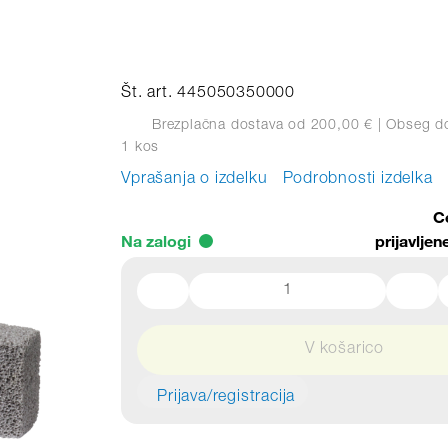
Št. art. 445050350000
Brezplačna dostava od 200,00 €
| Obseg d
1 kos
Vprašanja o izdelku
Podrobnosti izdelka
C
Na zalogi
prijavlje
V košarico
Prijava/registracija