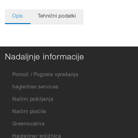
Opis
Tehnični podatki
Nadaljnje informacije
Pomoč / Pogosta vprašanja
hagleitner.services
Načini pošiljanja
Načini plačila
Greenovative
Hagleitner knjižnica