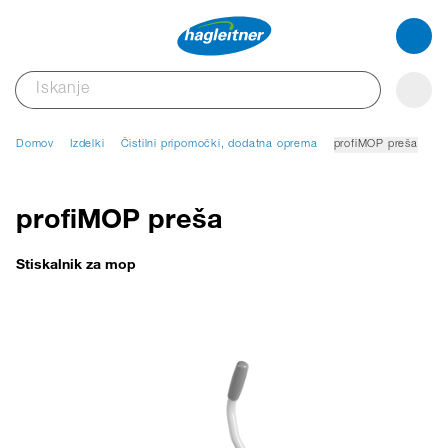
Domov
Izdelki
Čistilni pripomočki, dodatna oprema
profiMOP preša
profiMOP preša
Stiskalnik za mop