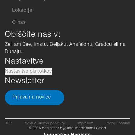
Lokacije
O nas
Obiščite nas v:
Zell am See, Imstu, Beljaku, Ansfeldnu, Gradcu ali na
Dunaju.
Nastavitve
Nastavitve piškotkov
Newsletter
Prijava na novice
SPP
Izjava o varstvu podatkov
Impresum
Pogoji uporabe
© 2026 Hagleitner Hygiene International GmbH
Innovative Hygiene.