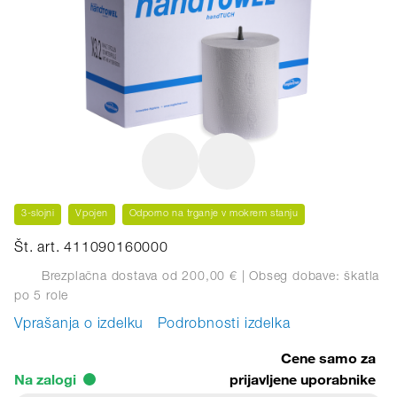
3-slojni
Vpojen
Odporno na trganje v mokrem stanju
Št. art. 411090160000
Brezplačna dostava od 200,00 €
| Obseg dobave: škatla
po 5 role
Vprašanja o izdelku
Podrobnosti izdelka
Cene samo za
Na zalogi
prijavljene uporabnike