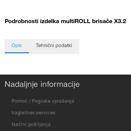
Podrobnosti izdelka multiROLL brisače X3.2
Opis
Tehnični podatki
Nadaljnje informacije
Pomoč / Pogosta vprašanja
hagleitner.services
Načini pošiljanja