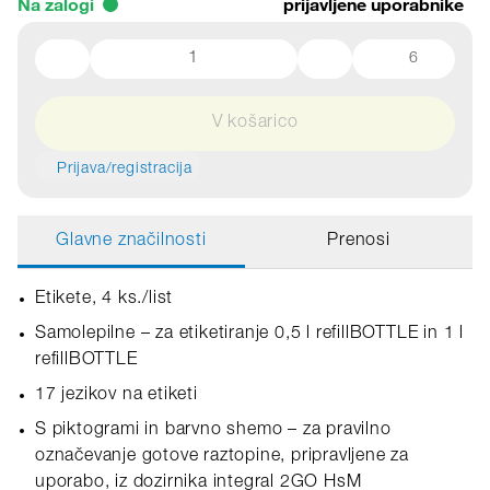
Na zalogi
prijavljene uporabnike
6
V košarico
Prijava/registracija
Glavne značilnosti
Prenosi
Etikete, 4 ks./list
Samolepilne – za etiketiranje 0,5 l refillBOTTLE in 1 l
refillBOTTLE
17 jezikov na etiketi
S piktogrami in barvno shemo – za pravilno
označevanje gotove raztopine, pripravljene za
uporabo, iz dozirnika integral 2GO HsM