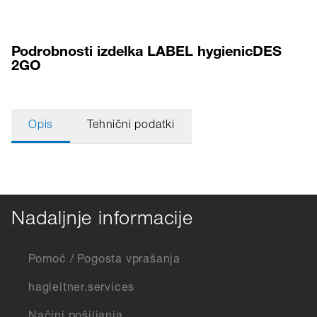
Podrobnosti izdelka LABEL hygienicDES
2GO
Opis
Tehnični podatki
Nadaljnje informacije
Pomoč / Pogosta vprašanja
hagleitner.services