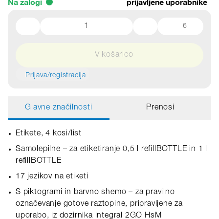
Na zalogi
prijavljene uporabnike
6
V košarico
Prijava/registracija
Glavne značilnosti
Prenosi
Etikete, 4 kosi/list
Samolepilne – za etiketiranje 0,5 l refillBOTTLE in 1 l
refillBOTTLE
17 jezikov na etiketi
S piktogrami in barvno shemo – za pravilno
označevanje gotove raztopine, pripravljene za
uporabo, iz dozirnika integral 2GO HsM