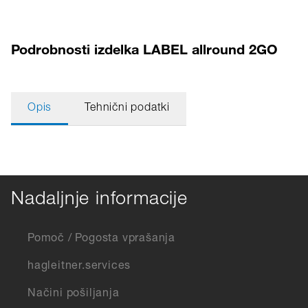
Podrobnosti izdelka LABEL allround 2GO
Opis
Tehnični podatki
Nadaljnje informacije
Pomoč / Pogosta vprašanja
hagleitner.services
Načini pošiljanja