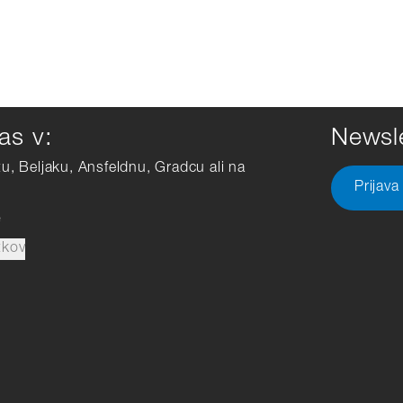
as v:
Newsle
tu, Beljaku, Ansfeldnu, Gradcu ali na
Prijava
e
tkov