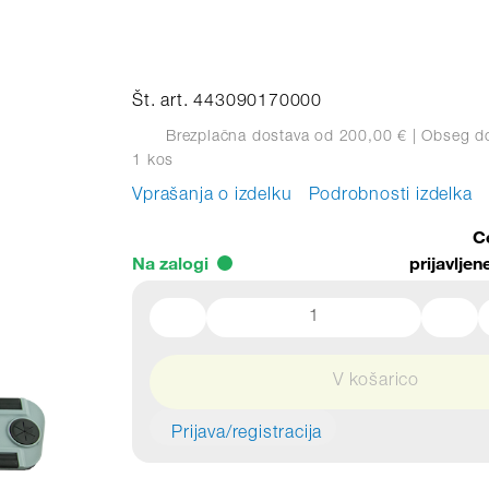
Št. art. 443090170000
Brezplačna dostava od 200,00 €
| Obseg d
1 kos
Vprašanja o izdelku
Podrobnosti izdelka
C
Na zalogi
prijavlje
V košarico
Prijava/registracija