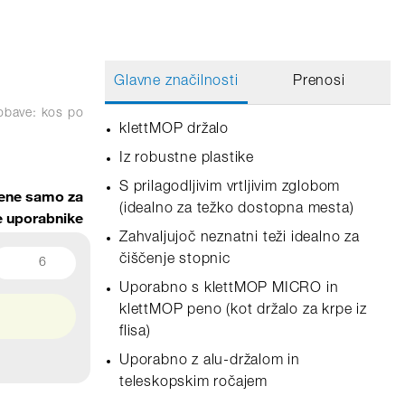
Glavne značilnosti
Prenosi
obave: kos
po
klettMOP držalo
Iz robustne plastike
S prilagodljivim vrtljivim zglobom
ene samo za
(idealno za težko dostopna mesta)
ne uporabnike
Zahvaljujoč neznatni teži idealno za
čiščenje stopnic
6
Uporabno s klettMOP MICRO in
klettMOP peno (kot držalo za krpe iz
flisa)
Uporabno z alu-držalom in
teleskopskim ročajem