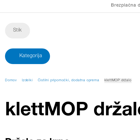
Brezplačna d
Stik
Kategorija
Domov
Izdelki
Čistilni pripomočki, dodatna oprema
klettMOP držalo
klettMOP držal