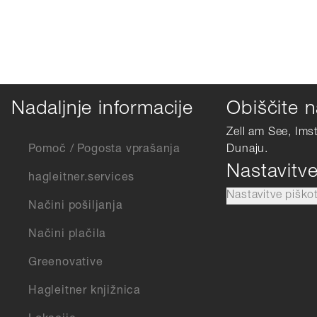
Nadaljnje informacije
Obiščite n
Zell am See, Ims
Pomoč / Pogosta vprašanja
Dunaju.
Nastavitv
hagleitner.services
Nastavitve piško
Načini pošiljanja
Načini plačila
Greenovative
Hagleitner knjižnica