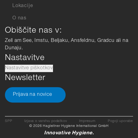
Lokacije
O nas
Obiščite nas v:
Zell am See, Imstu, Beljaku, Ansfeldnu, Gradcu ali na
Dunaju.
Nastavitve
Nastavitve piškotkov
Newsletter
Prijava na novice
SPP
Izjava o varstvu podatkov
Impresum
Pogoji uporabe
© 2026 Hagleitner Hygiene International GmbH
Innovative Hygiene.