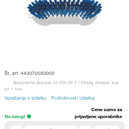
Št. art. 443070050000
Brezplačna dostava od 200,00 €
| Obseg dobave: kos
po 1 kos
Vprašanja o izdelku
Podrobnosti izdelka
Cene samo za
Na zalogi
prijavljene uporabnike