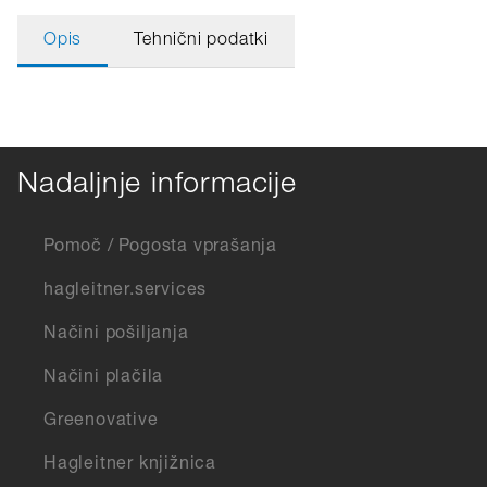
Opis
Tehnični podatki
Nadaljnje informacije
Pomoč / Pogosta vprašanja
hagleitner.services
Načini pošiljanja
Načini plačila
Greenovative
Hagleitner knjižnica