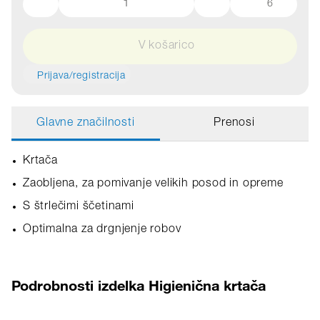
6
V košarico
Prijava/registracija
Glavne značilnosti
Prenosi
Krtača
Zaobljena, za pomivanje velikih posod in opreme
S štrlečimi ščetinami
Optimalna za drgnjenje robov
Podrobnosti izdelka Higienična krtača