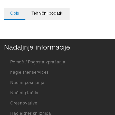
Opis
Tehnični podatki
Nadaljnje informacije
Pomoč / Pogosta vprašanja
hagleitner.services
Načini pošiljanja
Načini plačila
Greenovative
Hagleitner knjižnica