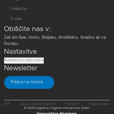
Lokacije
O nas
Obiščite nas v:
Zell am See, Imstu, Beljaku, Ansfeldnu, Gradcu ali na
Dunaju.
Nastavitve
Nastavitve piškotkov
Newsletter
Prijava na novice
SPP
Izjava o varstvu podatkov
Impresum
Pogoji uporabe
© 2026 Hagleitner Hygiene International GmbH
Innovative Hygiene.