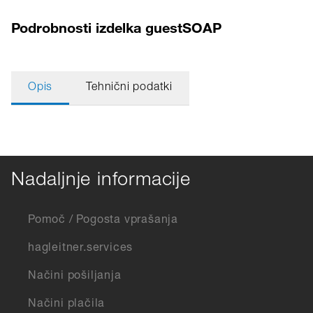
Podrobnosti izdelka guestSOAP
Opis
Tehnični podatki
Nadaljnje informacije
Pomoč / Pogosta vprašanja
hagleitner.services
Načini pošiljanja
Načini plačila