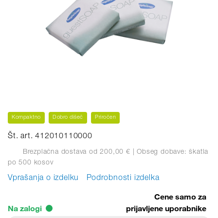
Kompaktno
Dobro dišeč
Priročen
Št. art. 412010110000
Brezplačna dostava od 200,00 €
| Obseg dobave: škatla
po 500 kosov
Vprašanja o izdelku
Podrobnosti izdelka
Cene samo za
Na zalogi
prijavljene uporabnike