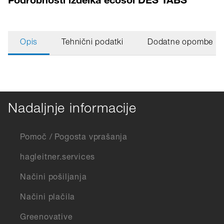
Opis
Tehnični podatki
Dodatne opombe
Nadaljnje informacije
Pomoč / Pogosta vprašanja
hagleitner.services
Načini pošiljanja
Načini plačila
Greenovative