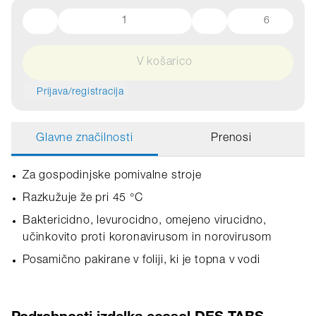
6
V košarico
Prijava/registracija
Glavne značilnosti
Prenosi
Za gospodinjske pomivalne stroje
Razkužuje že pri 45 °C
Baktericidno, levurocidno, omejeno virucidno,
učinkovito proti koronavirusom in norovirusom
Posamično pakirane v foliji, ki je topna v vodi
Podrobnosti izdelka ecosol DES TABS