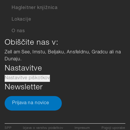
Hagleitner knjižnica
Lokacije
O nas
Obiščite nas v:
Zell am See, Imstu, Beljaku, Ansfeldnu, Gradcu ali na
Dunaju.
Nastavitve
Nastavitve piškotkov
Newsletter
Prijava na novice
SPP
Izjava o varstvu podatkov
Impresum
Pogoji uporabe