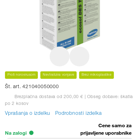
Proti norovirusom
Nevtralizira vonjave
Brez mikroplastike
Št. art. 421040050000
Brezplačna dostava od 200,00 €
| Obseg dobave: škatla
po 2 kosov
Vprašanja o izdelku
Podrobnosti izdelka
Cene samo za
Na zalogi
prijavljene uporabnike